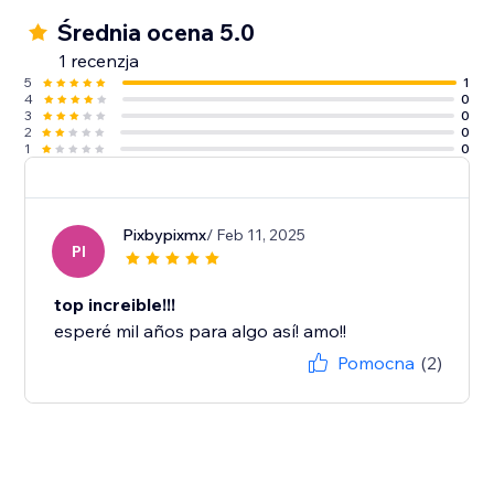
Średnia ocena 5.0
1 recenzja
5
1
4
0
3
0
2
0
1
0
Pixbypixmx
/ Feb 11, 2025
PI
top increible!!!
esperé mil años para algo así! amo!!
Pomocna
(2)