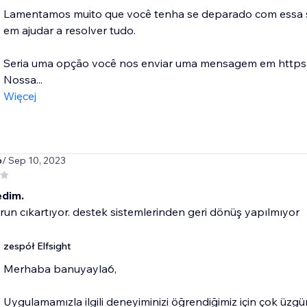
Lamentamos muito que você tenha se deparado com essa si
em ajudar a resolver tudo.
Seria uma opção você nos enviar uma mensagem em https:/
Nossa...
Więcej
6
/ Sep 10, 2023
dim.
orun cıkartıyor. destek sistemlerinden geri dönüş yapılmıyor
zespół Elfsight
​Merhaba banuyayla6,
Uygulamamızla ilgili deneyiminizi öğrendiğimiz için çok üz