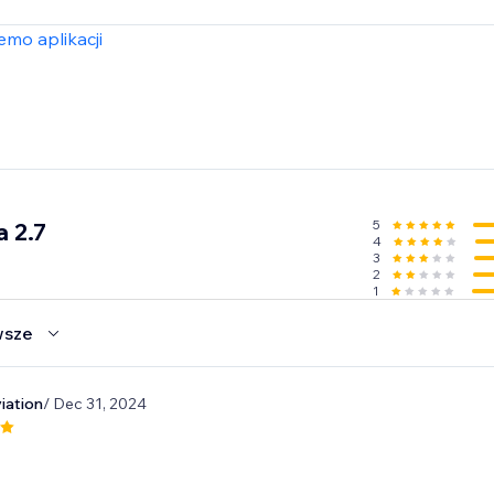
mo aplikacji
5
a 2.7
4
3
2
1
wsze
iation
/ Dec 31, 2024