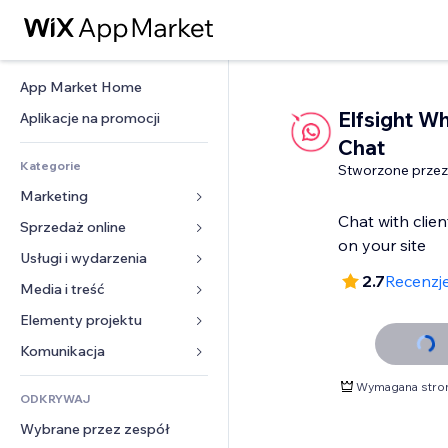
App Market Home
Elfsight W
Aplikacje na promocji
Chat
Kategorie
Stworzone przez
Marketing
Chat with clie
Sprzedaż online
Reklamy
Smartfon
Usługi i wydarzenia
Aplikacje do sklepów
2.7
Recenzje
Analityka
Wysyłka i dostawa
Media i treść
Hotele
Social media
Przyciski sprzedaży
Wydarzenia
Elementy projektu
Galeria
SEO
Zajęcia on-line
Restauracje
Muzyka
Mapy i nawigacja
Komunikacja 
Zaangażowanie
Druk na żądanie
Nieruchomości
Podkasty
Prywatność i bezpieczeństwo
Formularze
Wymagana stro
Listy witryn
Rachunkowość
ODKRYWAJ
Rezerwacje
Fotografia
Zegar
Blog
E-mail
Kupony i lojalność
Wybrane przez zespół
Film
Szablony stron
Ankiety