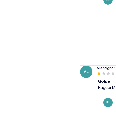
Aliensigns
/
AL
Golpe
Paguei M
EL