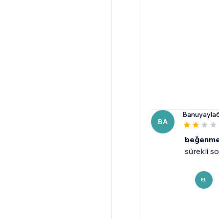
Banuyayla
BA
beğenme
sürekli s
EL