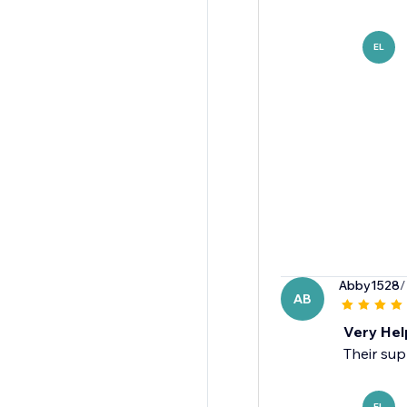
EL
Abby1528
/
AB
Very Help
Their sup
EL