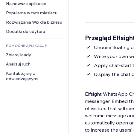
Konwersja
Rozwiązania dla 
Najnowsze aplikacje
PDF
Efekty obrazu
Czat
magazynowania
Udostępnianie plików
Popularne w tym miesiącu
Przyciski i menu
Komentarze
Dropshipping
Wiadomości
Banery i odznaki
Rozwiązania Wix dla biznesu
Telefon
Ceny i subskrypcja
Usługi związane z treścią
Kalkulatory
Społeczność
Dodatki do edytora
Crowdfunding
Przegląd Elfsig
Efekty tekstowe
Szukaj
Opinie i polecenia
Żywność i napoje
POMOCNE APLIKACJE
Pogoda
Сhoose floating o
CRM
Zbieraj leady
Wykresy i tabele
Write your own w
Analizuj ruch
Apply chat-start 
Kontaktuj się z 
Display the chat o
odwiedzającymi
Elfsight WhatsApp Chat
messenger. Embed the 
of visitors that will 
welcome message and m
automatically open an
to increase the user