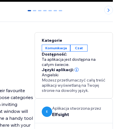
0
1
2
3
4
5
6
Kategorie
Komunikacja
Czat
Dostępność:
Ta aplikacja jest dostępna na
całym świecie.
Języki aplikacji:
Angielski
Możesz przetłumaczyć całą treść
aplikacji wyświetlaną na Twojej
ir favourite
stronie na dowolny język.
oose categories
 inviting
Aplikacja stworzona przez
t window will
E
Elfsight
me a handy tool
here with your