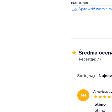
customers.
Sprawdź wersję de
Średnia ocen
Recenzje: 77
Sortuj wg:
Najno
Americasav
AM
ótimo
ótimo