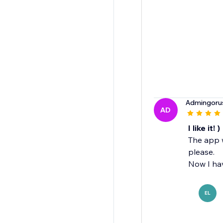
Admingoru
AD
I like it! )
The app w
please.
Now I hav
EL