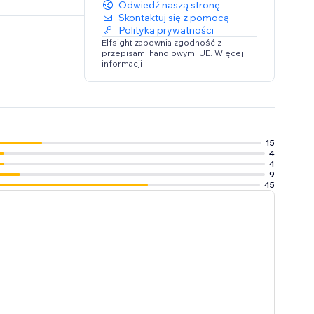
Odwiedź naszą stronę
Skontaktuj się z pomocą
Polityka prywatności
Elfsight zapewnia zgodność z
przepisami handlowymi UE. Więcej
informacji
15
4
4
9
45