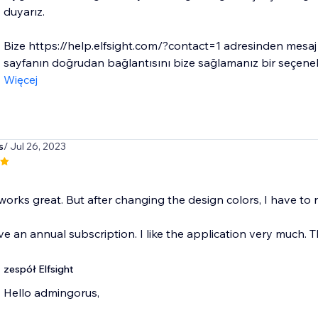
duyarız.
Bize https://help.elfsight.com/?contact=1 adresinden me
sayfanın doğrudan bağlantısını bize sağlamanız bir seçenek 
Więcej
s
/ Jul 26, 2023
orks great. But after changing the design colors, I have to 
e an annual subscription. I like the application very much. 
zespół Elfsight
Hello admingorus,