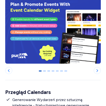
0
1
2
3
4
5
6
Przegląd Calendars
Generowanie Wydarzeń przez sztuczną
inteligencję - Natychmiastowe generowanie