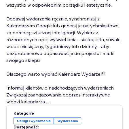
wszystko w odpowiednim porządku i estetycznie.
Dodawaj wydarzenia ręcznie, synchronizuj z
Kalendarzem Google lub generuj je natychmiastowo
za pomocą sztucznej inteligencji. Wybierz z
różnorodnych opcji wyświetlania - siatka, lista, suwak,
widok miesięczny, tygodniowy lub dzienny - aby
bezproblemowo dopasować je do projektu i marki
swojego sklepu.
Dlaczego warto wybrać Kalendarz Wydarzeń?
Informuj klientów o nadchodzących wydarzeniach
Zwiększaj zaangażowanie poprzez interaktywne
widoki kalendarza
Oszczędzaj czas dzięki automatyzacji opartej na SI
Kategorie
Zachowuj pełną kontrolę nad widocznością i
Usługi i wydarzenia
Wydarzenia
organizacją wydarzeń
Dostępność: