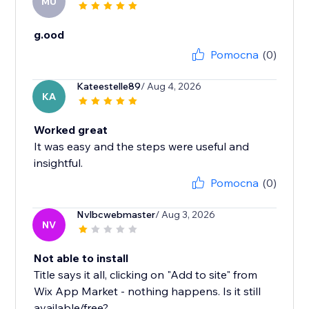
MU
g.ood
Pomocna
(0)
Kateestelle89
/ Aug 4, 2026
KA
Worked great
It was easy and the steps were useful and
insightful.
Pomocna
(0)
Nvlbcwebmaster
/ Aug 3, 2026
NV
Not able to install
Title says it all, clicking on "Add to site" from
Wix App Market - nothing happens. Is it still
available/free?