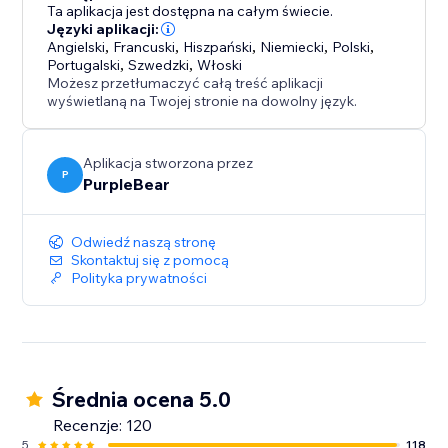
Profesjonalnie prezentuj wydarzenia bez konieczności
Ta aplikacja jest dostępna na całym świecie.
edycji kodu motywu
Języki aplikacji:
Angielski
,
Francuski
,
Hiszpański
,
Niemiecki
,
Polski
,
Portugalski
,
Szwedzki
,
Włoski
Kalendarz Wydarzeń zamienia Twój sklep internetowy
Możesz przetłumaczyć całą treść aplikacji
w dynamiczny punkt centralny harmonogramu -
wyświetlaną na Twojej stronie na dowolny język.
pomagając efektywnie zarządzać wydarzeniami,
zwiększać zaangażowanie i pozostawać w kontakcie z
Aplikacja stworzona przez
Twoją publicznością.
P
PurpleBear
Odwiedź naszą stronę
Skontaktuj się z pomocą
Polityka prywatności
Średnia ocena 5.0
Recenzje: 120
5
118