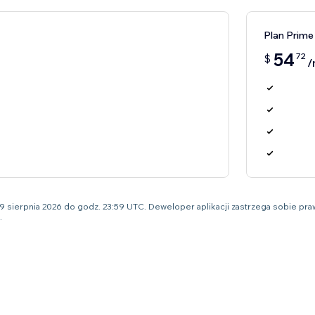
Plan Prime
54
72
$
/
o 9 sierpnia 2026 do godz. 23:59 UTC. Deweloper aplikacji zastrzega sobie 
.