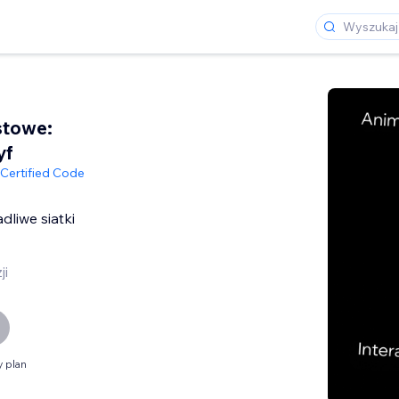
stowe:
yf
Certified Code
liwe siatki
ji
 plan