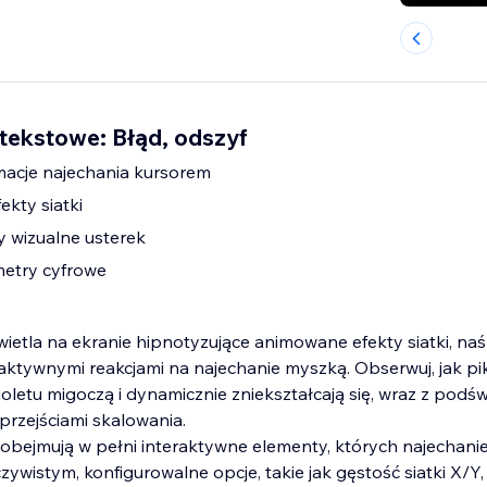
 tekstowe: Błąd, odszyf
macje najechania kursorem
ekty siatki
 wizualne usterek
etry cyfrowe
ietla na ekranie hipnotyzujące animowane efekty siatki, naś
eraktywnymi reakcjami na najechanie myszką. Obserwuj, jak pi
 fioletu migoczą i dynamicznie zniekształcają się, wraz z podśw
przejściami skalowania.
 obejmują w pełni interaktywne elementy, których najechani
zywistym, konfigurowalne opcje, takie jak gęstość siatki X/Y, 