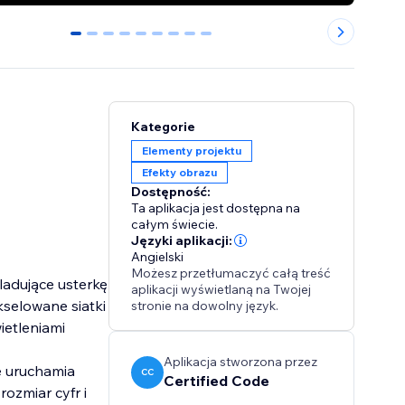
0
1
2
3
4
5
6
7
8
Kategorie
Elementy projektu
Efekty obrazu
Dostępność:
Ta aplikacja jest dostępna na
całym świecie.
Języki aplikacji:
Angielski
Możesz przetłumaczyć całą treść
ladujące usterkę
aplikacji wyświetlaną na Twojej
kselowane siatki
stronie na dowolny język.
ietleniami
Aplikacja stworzona przez
e uruchamia
CC
Certified Code
rozmiar cyfr i