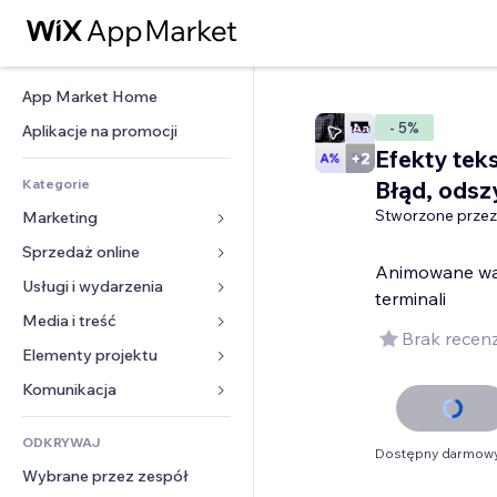
App Market Home
- 5%
Aplikacje na promocji
Efekty tek
Kategorie
Błąd, odsz
Stworzone przez
Marketing
Sprzedaż online
Reklamy
Animowane wad
Smartfon
Usługi i wydarzenia
Aplikacje do sklepów
terminali
Analityka
Wysyłka i dostawa
Media i treść
Hotele
Brak recenz
Social media
Przyciski sprzedaży
Wydarzenia
Elementy projektu
Galeria
SEO
Zajęcia on-line
Restauracje
Muzyka
Mapy i nawigacja
Komunikacja 
Zaangażowanie
Druk na żądanie
Nieruchomości
Podkasty
Prywatność i bezpieczeństwo
Formularze
Listy witryn
Rachunkowość
ODKRYWAJ
Rezerwacje
Fotografia
Zegar
Blog
Dostępny darmowy
E-mail
Kupony i lojalność
Wybrane przez zespół
Film
Szablony stron
Ankiety