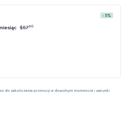
- 5%
60
miesiąc
$
57
prawo do zakończenia promocji w dowolnym momencie i warunki