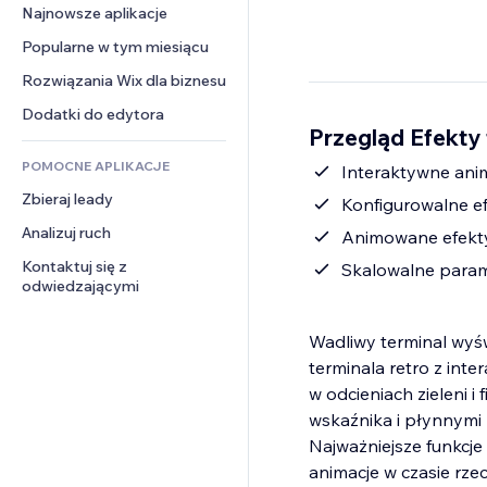
Konwersja
Rozwiązania dla 
Najnowsze aplikacje
PDF
Efekty obrazu
Czat
magazynowania
Udostępnianie plików
Popularne w tym miesiącu
Przyciski i menu
Komentarze
Dropshipping
Wiadomości
Banery i odznaki
Rozwiązania Wix dla biznesu
Telefon
Ceny i subskrypcja
Usługi związane z treścią
Kalkulatory
Społeczność
Dodatki do edytora
Crowdfunding
Przegląd Efekty
Efekty tekstowe
Szukaj
Opinie i polecenia
Żywność i napoje
POMOCNE APLIKACJE
Pogoda
Interaktywne ani
CRM
Zbieraj leady
Wykresy i tabele
Konfigurowalne ef
Analizuj ruch
Animowane efekty
Kontaktuj się z 
Skalowalne param
odwiedzającymi
Wadliwy terminal wyśw
terminala retro z int
w odcieniach zieleni i
wskaźnika i płynnymi 
Najważniejsze funkcje
animacje w czasie rzec