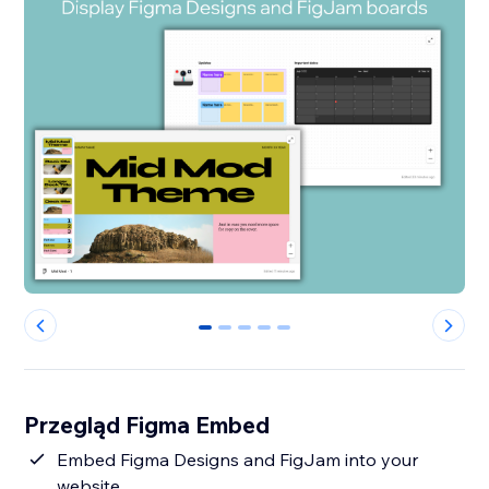
0
1
2
3
4
Przegląd Figma Embed
Embed Figma Designs and FigJam into your
website