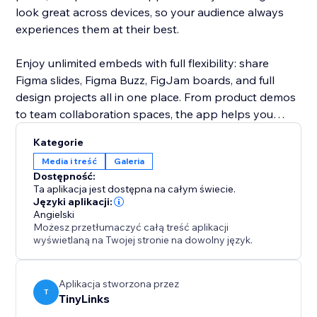
look great across devices, so your audience always
experiences them at their best.
Enjoy unlimited embeds with full flexibility: share
Figma slides, Figma Buzz, FigJam boards, and full
design projects all in one place. From product demos
to team collaboration spaces, the app helps you
bring your creative workflow closer to your audience.
Kategorie
Keep everything interactive, organized, and
Media i treść
Galeria
accessible, right on your own website.
Dostępność:
Ta aplikacja jest dostępna na całym świecie.
Języki aplikacji:
Angielski
Możesz przetłumaczyć całą treść aplikacji
wyświetlaną na Twojej stronie na dowolny język.
Aplikacja stworzona przez
T
TinyLinks