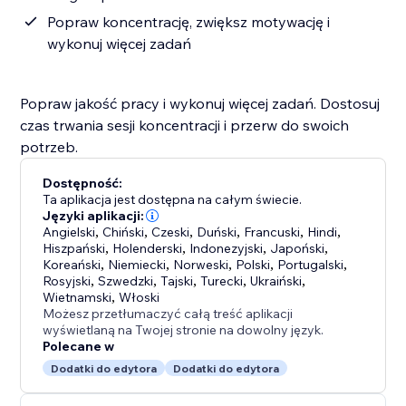
Popraw koncentrację, zwiększ motywację i
wykonuj więcej zadań
Popraw jakość pracy i wykonuj więcej zadań. Dostosuj
czas trwania sesji koncentracji i przerw do swoich
potrzeb.
Dostępność:
Ta aplikacja jest dostępna na całym świecie.
Języki aplikacji:
Angielski
,
Chiński
,
Czeski
,
Duński
,
Francuski
,
Hindi
,
Hiszpański
,
Holenderski
,
Indonezyjski
,
Japoński
,
Koreański
,
Niemiecki
,
Norweski
,
Polski
,
Portugalski
,
Rosyjski
,
Szwedzki
,
Tajski
,
Turecki
,
Ukraiński
,
Wietnamski
,
Włoski
Możesz przetłumaczyć całą treść aplikacji
wyświetlaną na Twojej stronie na dowolny język.
Polecane w
Dodatki do edytora
Dodatki do edytora