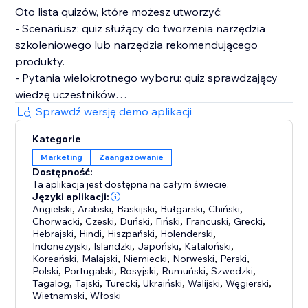
Oto lista quizów, które możesz utworzyć:
- Scenariusz: quiz służący do tworzenia narzędzia
szkoleniowego lub narzędzia rekomendującego
produkty.
- Pytania wielokrotnego wyboru: quiz sprawdzający
wiedzę uczestników
- Prawda fałsz: Quiz, w którym uczestnik musi po
Sprawdź wersję demo aplikacji
prostu wybrać tak lub nie
Kategorie
-Otwórz zakończoną odpowiedź: Quiz, w którym
Marketing
Zaangażowanie
uczestnicy proszeni są o wpisanie odpowiedzi
Dostępność:
-Najbardziej wybrana odpowiedź: Quiz używany do
Ta aplikacja jest dostępna na całym świecie.
oceny psychologicznej.
Języki aplikacji:
Angielski
,
Arabski
,
Baskijski
,
Bułgarski
,
Chiński
,
Chorwacki
,
Czeski
,
Duński
,
Fiński
,
Francuski
,
Grecki
,
Hebrajski
,
Hindi
,
Hiszpański
,
Holenderski
,
Indonezyjski
,
Islandzki
,
Japoński
,
Kataloński
,
Koreański
,
Malajski
,
Niemiecki
,
Norweski
,
Perski
,
Polski
,
Portugalski
,
Rosyjski
,
Rumuński
,
Szwedzki
,
Tagalog
,
Tajski
,
Turecki
,
Ukraiński
,
Walijski
,
Węgierski
,
Wietnamski
,
Włoski