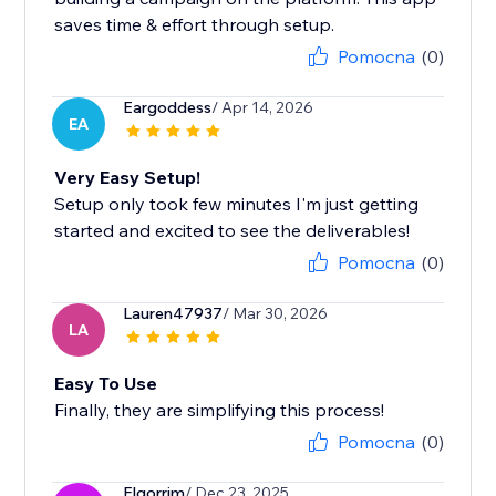
saves time & effort through setup.
Pomocna
(0)
Eargoddess
/ Apr 14, 2026
EA
Very Easy Setup!
Setup only took few minutes I'm just getting
started and excited to see the deliverables!
Pomocna
(0)
Lauren47937
/ Mar 30, 2026
LA
Easy To Use
Finally, they are simplifying this process!
Pomocna
(0)
Elgorrim
/ Dec 23, 2025