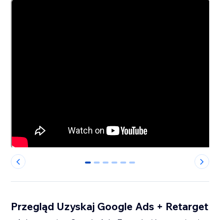
0
1
2
3
4
5
Przegląd Uzyskaj Google Ads + Retarget