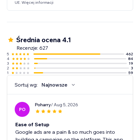
UE. Więcej informacji
Średnia ocena 4.1
Recenzje: 627
5
462
4
84
3
19
2
3
1
59
Sortuj wg:
Najnowsze
Poharry
/ Aug 5, 2026
PO
Ease of Setup
Google ads are a pain & so much goes into
building a campaign on the platform. This app