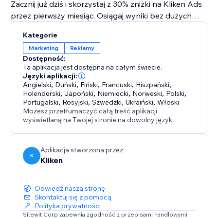
Zacznij już dziś i skorzystaj z 30% zniżki na Kliken Ads
przez pierwszy miesiąc. Osiągaj wyniki bez dużych
inwestycji początkowych.
Kategorie
Korzyści:
Marketing
Reklamy
- Zwiększ sprzedaż w swoim sklepie internetowym
Dostępność:
- Zyskaj więcej rezerwacji
Ta aplikacja jest dostępna na całym świecie.
- Pozyskuj więcej leadów
Języki aplikacji:
Angielski
,
Duński
,
Fiński
,
Francuski
,
Hiszpański
,
- Całkowicie zintegrowana z Twoją stroną internetową.
Holenderski
,
Japoński
,
Niemiecki
,
Norweski
,
Polski
,
Twórz i zarządzaj kampaniami bezpośrednio z
Portugalski
,
Rosyjski
,
Szwedzki
,
Ukraiński
,
Włoski
aplikacji.
Możesz przetłumaczyć całą treść aplikacji
wyświetlaną na Twojej stronie na dowolny język.
- Przejrzyste wyniki.
Aplikacja stworzona przez
K
Kliken
Odwiedź naszą stronę
Skontaktuj się z pomocą
Polityka prywatności
Sitewit Corp zapewnia zgodność z przepisami handlowymi