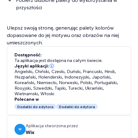
Pobierz ulubione palety do wykorzystania w
przyszłości
Ulepsz swoją stronę, generując palety kolorów
dopasowane do jej motywu oraz obrazów na niej
umieszczonych.
Dostępność:
Ta aplikacja jest dostępna na całym świecie.
Języki aplikacji:
Angielski
,
Chiński
,
Czeski
,
Duński
,
Francuski
,
Hindi
,
Hiszpański
,
Holenderski
,
Indonezyjski
,
Japoński
,
Koreański
,
Niemiecki
,
Norweski
,
Polski
,
Portugalski
,
Rosyjski
,
Szwedzki
,
Tajski
,
Turecki
,
Ukraiński
,
Wietnamski
,
Włoski
Polecane w
Dodatki do edytora
Dodatki do edytora
Aplikacja stworzona przez
W
Wix