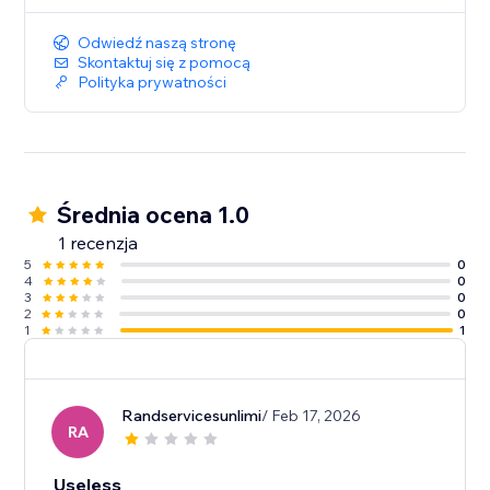
Odwiedź naszą stronę
Skontaktuj się z pomocą
Polityka prywatności
Średnia ocena 1.0
1 recenzja
5
0
4
0
3
0
2
0
1
1
Randservicesunlimi
/ Feb 17, 2026
RA
Useless