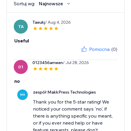
Sortuj wg:
Najnowsze
Taeukj
/ Aug 4, 2026
TA
Useful
Pomocna
(0)
0123456ameen
/ Jul 28, 2026
01
no
zespół MakkPress Technologies
MA
Thank you for the 5-star rating! We
noticed your comment says 'no', if
there is anything specific you meant,
or if you ever need help or have
feature requests, please don't