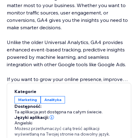
matter most to your business. Whether you want to
monitor traffic sources, user engagement, or
conversions, GA4 gives you the insights you need to
make smarter decisions.
Unlike the older Universal Analytics, GA4 provides
enhanced event-based tracking, predictive insights
powered by machine learning, and seamless
integration with other Google tools like Google Ads.
If you want to grow your online presence, improve
user experience, and make data-driven decisions,
Kategorie
adding this app is a must.
Marketing
Analityka
Dostępność:
Ta aplikacja jest dostępna na całym świecie.
Języki aplikacji:
Angielski
Możesz przetłumaczyć całą treść aplikacji
wyświetlaną na Twojej stronie na dowolny język.