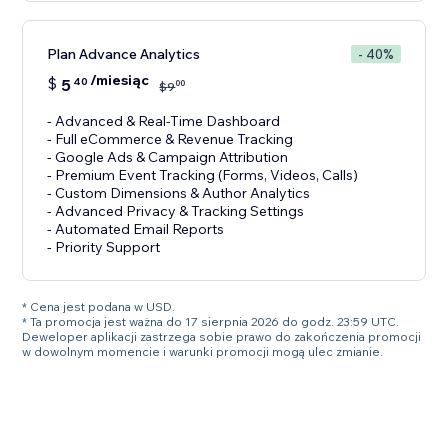
Plan Advance Analytics
- 40%
/miesiąc
$
5
40
00
$
9
- Advanced & Real-Time Dashboard
- Full eCommerce & Revenue Tracking
- Google Ads & Campaign Attribution
- Premium Event Tracking (Forms, Videos, Calls)
- Custom Dimensions & Author Analytics
- Advanced Privacy & Tracking Settings
- Automated Email Reports
- Priority Support
* Cena jest podana w USD.
* Ta promocja jest ważna do 17 sierpnia 2026 do godz. 23:59 UTC.
Deweloper aplikacji zastrzega sobie prawo do zakończenia promocji
w dowolnym momencie i warunki promocji mogą ulec zmianie.