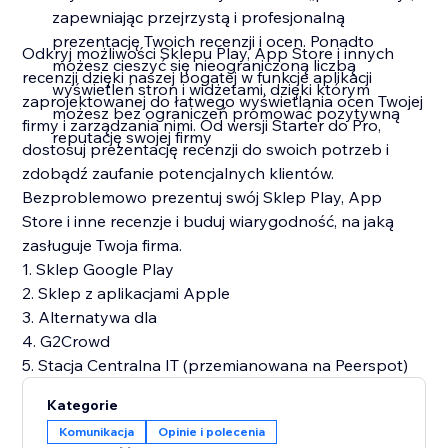
zapewniając przejrzystą i profesjonalną
prezentację Twoich recenzji i ocen. Ponadto
Odkryj możliwości Sklepu Play, App Store i innych
możesz cieszyć się nieograniczoną liczbą
recenzji dzięki naszej bogatej w funkcje aplikacji
wyświetleń stron i widżetami, dzięki którym
zaprojektowanej do łatwego wyświetlania ocen Twojej
możesz bez ograniczeń promować pozytywną
firmy i zarządzania nimi. Od wersji Starter do Pro,
reputację swojej firmy
dostosuj prezentację recenzji do swoich potrzeb i
zdobądź zaufanie potencjalnych klientów.
Bezproblemowo prezentuj swój Sklep Play, App
Store i inne recenzje i buduj wiarygodność, na jaką
zasługuje Twoja firma.
1. Sklep Google Play
2. Sklep z aplikacjami Apple
3. Alternatywa dla
4. G2Crowd
5. Stacja Centralna IT (przemianowana na Peerspot)
Kategorie
Komunikacja
Opinie i polecenia