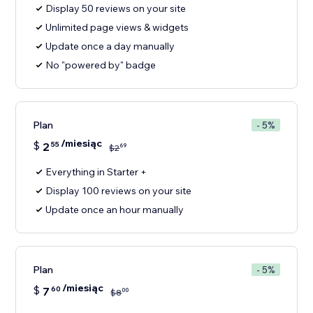
Display 50 reviews on your site
Unlimited page views & widgets
Update once a day manually
No "powered by" badge
Plan
- 5%
/miesiąc
$
2
55
69
$
2
Everything in Starter +
Display 100 reviews on your site
Update once an hour manually
Plan
- 5%
/miesiąc
$
7
60
00
$
8