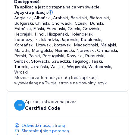
Dostępność:
Ta aplikacja jest dostępna na całym świecie.
Języki aplikacji:
Angielski
,
Albański
,
Arabski
,
Baskijski
,
Białoruski
,
Bułgarski
,
Chiński
,
Chorwacki
,
Czeski
,
Duński
,
Estoński
,
Fiński
,
Francuski
,
Grecki
,
Gruziński
,
Hebrajski
,
Hindi
,
Hiszpański
,
Holenderski
,
Indonezyjski
,
Islandzki
,
Japoński
,
Kataloński
,
Koreański
,
Litewski
,
Łotewski
,
Macedoński
,
Malajski
,
Marathi
,
Mongolski
,
Niemiecki
,
Norweski
,
Ormiański
,
Perski
,
Polski
,
Portugalski
,
Rosyjski
,
Rumuński
,
Serbski
,
Słowacki
,
Szwedzki
,
Tagalog
,
Tajski
,
Turecki
,
Ukraiński
,
Walijski
,
Węgierski
,
Wietnamski
,
Włoski
Możesz przetłumaczyć całą treść aplikacji
wyświetlaną na Twojej stronie na dowolny język.
Aplikacja stworzona przez
CC
Certified Code
Odwiedź naszą stronę
Skontaktuj się z pomocą