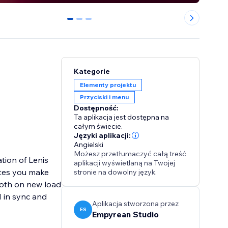
0
1
2
Kategorie
Elementy projektu
Przyciski i menu
Dostępność:
Ta aplikacja jest dostępna na
całym świecie.
Języki aplikacji:
Angielski
Możesz przetłumaczyć całą treść
tion of Lenis
aplikacji wyświetlaną na Twojej
ites you make
stronie na dowolny język.
ooth on new load
 in sync and
Aplikacja stworzona przez
ES
Empyrean Studio