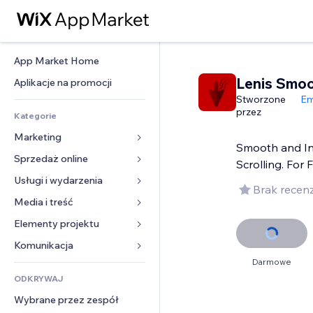
App Market Home
Lenis Smoo
Aplikacje na promocji
Stworzone
Em
przez
Kategorie
Marketing
Smooth and In
Sprzedaż online
Reklamy
Scrolling. For 
Smartfon
Usługi i wydarzenia
Aplikacje do sklepów
Brak recenz
Analityka
Wysyłka i dostawa
Media i treść
Hotele
Social media
Przyciski sprzedaży
Wydarzenia
Elementy projektu
Galeria
SEO
Zajęcia on-line
Restauracje
Muzyka
Mapy i nawigacja
Komunikacja 
Zaangażowanie
Druk na żądanie
Nieruchomości
Podkasty
Darmowe
Prywatność i bezpieczeństwo
Formularze
Listy witryn
Rachunkowość
ODKRYWAJ
Rezerwacje
Fotografia
Zegar
Blog
E-mail
Kupony i lojalność
Wybrane przez zespół
Film
Szablony stron
Ankiety