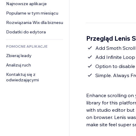
Konwersja
Rozwiązania dla 
Najnowsze aplikacje
PDF
Efekty obrazu
Czat
magazynowania
Udostępnianie plików
Popularne w tym miesiącu
Przyciski i menu
Komentarze
Dropshipping
Wiadomości
Banery i odznaki
Rozwiązania Wix dla biznesu
Telefon
Ceny i subskrypcja
Usługi związane z treścią
Kalkulatory
Społeczność
Dodatki do edytora
Crowdfunding
Przegląd Lenis 
Efekty tekstowe
Szukaj
Opinie i polecenia
Żywność i napoje
POMOCNE APLIKACJE
Pogoda
Add Smoth Scroll
CRM
Zbieraj leady
Wykresy i tabele
Add Infinite Loop 
Analizuj ruch
Option to disable
Kontaktuj się z 
Simple. Always Fre
odwiedzającymi
Enhance scrolling on y
library for this plat
with studio editor bu
on browser. Lenis wa
make site feel super s