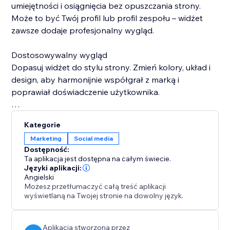
umiejętności i osiągnięcia bez opuszczania strony.
Może to być Twój profil lub profil zespołu – widżet
zawsze dodaje profesjonalny wygląd.
Dostosowywalny wygląd
Dopasuj widżet do stylu strony. Zmień kolory, układ i
design, aby harmonijnie współgrał z marką i
poprawiał doświadczenie użytkownika.
Zawsze aktualny. Widżet automatycznie
Kategorie
synchronizuje się z profilem LinkedIn, zapewniając, że
Marketing
Social media
odwiedzający zawsze zobaczą najnowsze informacje
Dostępność:
bez ręcznych aktualizacji.
Ta aplikacja jest dostępna na całym świecie.
Języki aplikacji:
Angielski
Możesz przetłumaczyć całą treść aplikacji
wyświetlaną na Twojej stronie na dowolny język.
Aplikacja stworzona przez