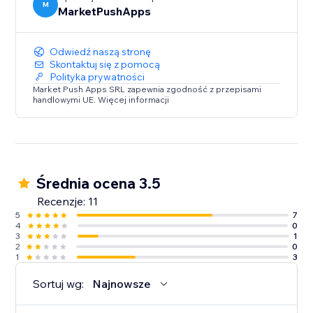
M
MarketPushApps
Odwiedź naszą stronę
Skontaktuj się z pomocą
Polityka prywatności
Market Push Apps SRL zapewnia zgodność z przepisami
handlowymi UE. Więcej informacji
Średnia ocena 3.5
Recenzje: 11
5
7
4
0
3
1
2
0
1
3
Sortuj wg:
Najnowsze