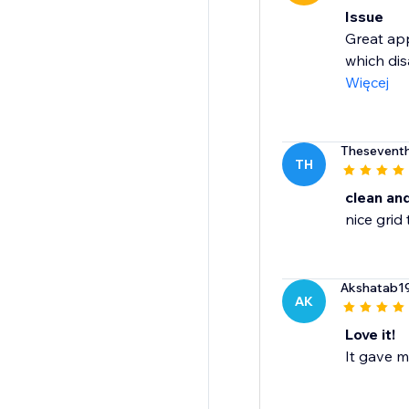
Issue
Great app
which dis
Więcej
Theseventh
TH
clean an
nice grid
Akshatab1
AK
Love it!
It gave m