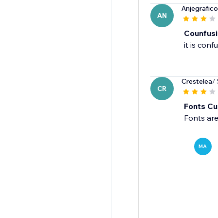
Anjegrafico
AN
Counfus
it is conf
Crestelea
/
CR
Fonts Cu
MA