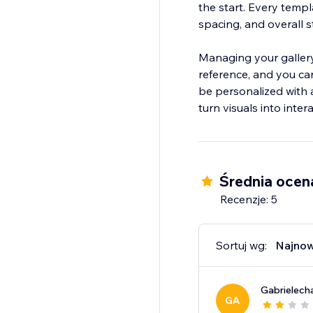
the start. Every templ
spacing, and overall s
Managing your gallery 
reference, and you ca
be personalized with a 
turn visuals into inte
Średnia ocen
Recenzje: 5
Sortuj wg:
Najno
Gabrielech
GA