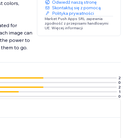
Odwiedź naszą stronę
t colors,
Skontaktuj się z pomocą
Polityka prywatności
Market Push Apps SRL zapewnia
zgodność z przepisami handlowymi
ated for
UE. Więcej informacji
Each image can
u the power to
t them to go.
2
0
2
1
0