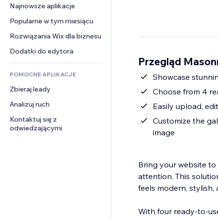
Konwersja
Rozwiązania dla 
Najnowsze aplikacje
PDF
Efekty obrazu
Czat
magazynowania
Udostępnianie plików
Popularne w tym miesiącu
Przyciski i menu
Komentarze
Dropshipping
Wiadomości
Banery i odznaki
Rozwiązania Wix dla biznesu
Telefon
Ceny i subskrypcja
Usługi związane z treścią
Kalkulatory
Społeczność
Dodatki do edytora
Crowdfunding
Przegląd Masonr
Efekty tekstowe
Szukaj
Opinie i polecenia
Żywność i napoje
POMOCNE APLIKACJE
Pogoda
Showcase stunning
CRM
Zbieraj leady
Wykresy i tabele
Choose from 4 rea
Analizuj ruch
Easily upload, ed
Kontaktuj się z 
Customize the gall
odwiedzającymi
image
Bring your website to 
attention. This soluti
feels modern, stylish,
With four ready-to-us