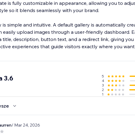
ate is fully customizable in appearance, allowing you to adjus
tyle so it blends seamlessly with your brand.
is simple and intuitive. A default gallery is automatically cre
n easily upload images through a user-friendly dashboard. 
title, description, button text, and a redirect link, giving yo
ractive experiences that guide visitors exactly where you wan
5
a 3.6
4
3
2
1
wsze
aurren
/ Mar 24, 2026