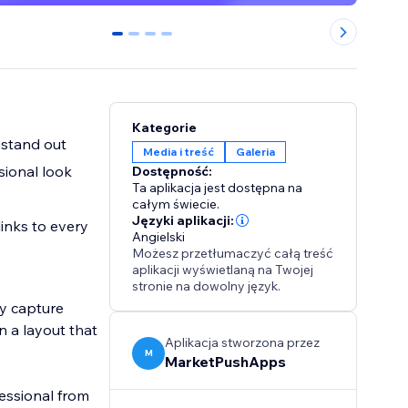
0
1
2
3
Kategorie
 stand out
Media i treść
Galeria
sional look
Dostępność:
Ta aplikacja jest dostępna na
całym świecie.
Języki aplikacji:
links to every
Angielski
Możesz przetłumaczyć całą treść
aplikacji wyświetlaną na Twojej
stronie na dowolny język.
ly capture
n a layout that
Aplikacja stworzona przez
M
MarketPushApps
fessional from