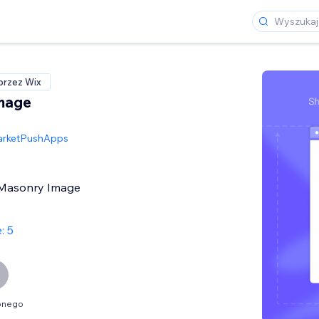
przez Wix
mage
rketPushApps
 Masonry Image
: 5
óbnego