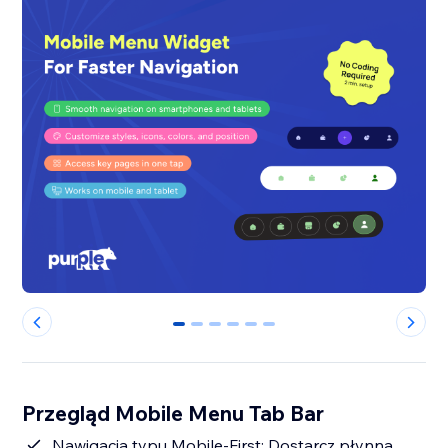
0
1
2
3
4
5
Przegląd Mobile Menu Tab Bar
Nawigacja typu Mobile-First: Dostarcz płynną,