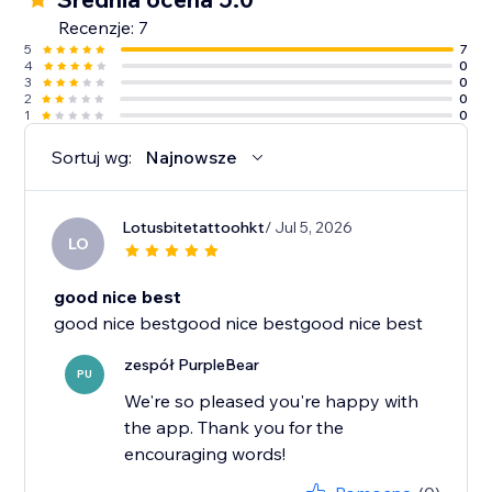
Recenzje: 7
5
7
4
0
3
0
2
0
1
0
Sortuj wg:
Najnowsze
Lotusbitetattoohkt
/ Jul 5, 2026
LO
good nice best
good nice bestgood nice bestgood nice best
zespół PurpleBear
PU
We're so pleased you're happy with
the app. Thank you for the
encouraging words!