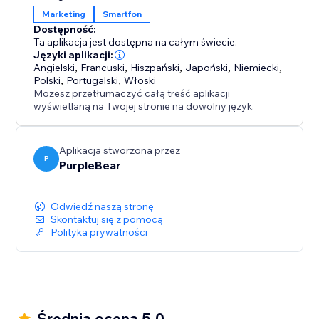
zakupowe.
Marketing
Smartfon
Zachowaj pełną kontrolę wizualną, nie ingerując w
Dostępność:
kod.
Ta aplikacja jest dostępna na całym świecie.
Zwiększ zaangażowanie i konwersję na urządzeniach
Języki aplikacji:
Angielski
,
Francuski
,
Hiszpański
,
Japoński
,
Niemiecki
,
mobilnych.
Polski
,
Portugalski
,
Włoski
Możesz przetłumaczyć całą treść aplikacji
Mobile Menu Tab przekształca nawigację Twojego
wyświetlaną na Twojej stronie na dowolny język.
sklepu w szybkie, intuicyjne i wizualnie dopracowane
doświadczenie — pomagając klientom swobodnie
Aplikacja stworzona przez
poruszać się po sklepie, na dowolnym urządzeniu.
P
PurpleBear
Odwiedź naszą stronę
Skontaktuj się z pomocą
Polityka prywatności
Średnia ocena 5.0