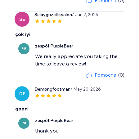
Pomocna
(0)
Selayguzelliksalon
/ Jun 2, 2026
SE
çok iyi
zespół PurpleBear
PU
We really appreciate you taking the
time to leave a review!
Pomocna
(0)
Demongfootman
/ May 20, 2026
DE
good
zespół PurpleBear
PU
thank you!