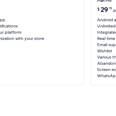
Plan Pro
29
75
$
/
app
Android 
ifications
Unlimited
ur platform
Integrate
ization with your store
Real-time
Email sup
Wishlist
Various 
Abandoned
Screen ed
WhatsApp