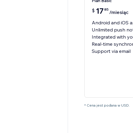
Plan Basic
17
85
$
/miesiąc
Android and iOS 
Unlimited push not
Integrated with yo
Real-time synchron
Support via email
* Cena jest podana w USD.