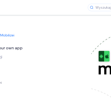
Mobilizei
 your own app
ji
ąc