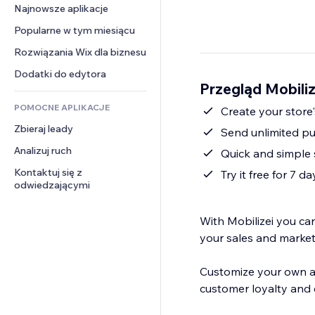
Konwersja
Rozwiązania dla 
Najnowsze aplikacje
PDF
Efekty obrazu
Czat
magazynowania
Udostępnianie plików
Popularne w tym miesiącu
Przyciski i menu
Komentarze
Dropshipping
Wiadomości
Banery i odznaki
Rozwiązania Wix dla biznesu
Telefon
Ceny i subskrypcja
Usługi związane z treścią
Kalkulatory
Społeczność
Dodatki do edytora
Crowdfunding
Przegląd Mobiliz
Efekty tekstowe
Szukaj
Opinie i polecenia
Żywność i napoje
POMOCNE APLIKACJE
Pogoda
Create your store
CRM
Zbieraj leady
Wykresy i tabele
Send unlimited pu
Analizuj ruch
Quick and simple
Kontaktuj się z 
Try it free for 7 da
odwiedzającymi
With Mobilizei you ca
your sales and marketi
Customize your own ap
customer loyalty and