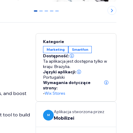
0
1
2
3
4
Kategorie
Marketing
Smartfon
Dostępność:
Ta aplikacja jest dostępna tylko w
kraju: Brazylia.
Języki aplikacji:
Portugalski
Wymagania dotyczące
strony:
s, and boost
-
Wix Stores
Aplikacja stworzona przez
 tool to build
M
Mobilizei