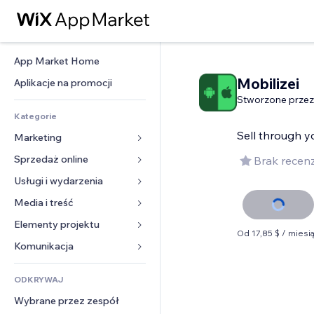
App Market Home
Mobilizei
Aplikacje na promocji
Stworzone przez
Kategorie
Sell ​​through
Marketing
Sprzedaż online
Reklamy
Brak recenz
Smartfon
Usługi i wydarzenia
Aplikacje do sklepów
Analityka
Wysyłka i dostawa
Media i treść
Hotele
Social media
Przyciski sprzedaży
Wydarzenia
Elementy projektu
Galeria
Od 17,85 $ / miesi
SEO
Zajęcia on-line
Restauracje
Muzyka
Mapy i nawigacja
Komunikacja 
Zaangażowanie
Druk na żądanie
Nieruchomości
Podkasty
Prywatność i bezpieczeństwo
Formularze
Listy witryn
Rachunkowość
ODKRYWAJ
Rezerwacje
Fotografia
Zegar
Blog
E-mail
Kupony i lojalność
Wybrane przez zespół
Film
Szablony stron
Ankiety