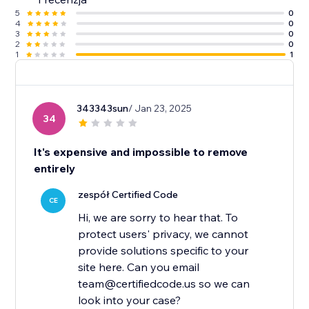
5
0
4
0
3
0
2
0
1
1
343343sun
/ Jan 23, 2025
34
It's expensive and impossible to remove
entirely
zespół Certified Code
CE
Hi, we are sorry to hear that. To
protect users' privacy, we cannot
provide solutions specific to your
site here. Can you email
team@certifiedcode.us so we can
look into your case?