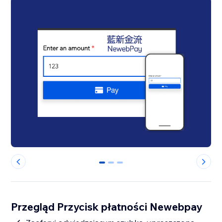
0
1
2
Przegląd Przycisk płatności Newebpay