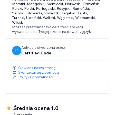
Marathi
,
Mongolski
,
Niemiecki
,
Norweski
,
Ormiański
,
Perski
,
Polski
,
Portugalski
,
Rosyjski
,
Rumuński
,
Serbski
,
Słowacki
,
Szwedzki
,
Tagalog
,
Tajski
,
Turecki
,
Ukraiński
,
Walijski
,
Węgierski
,
Wietnamski
,
Włoski
Możesz przetłumaczyć całą treść aplikacji
wyświetlaną na Twojej stronie na dowolny język.
Aplikacja stworzona przez
CC
Certified Code
Odwiedź naszą stronę
Skontaktuj się z pomocą
Polityka prywatności
Średnia ocena 1.0
1 recenzja