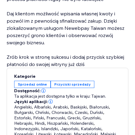
Daj klientom możliwość wpisania własnej kwoty i
pozwól im z pewnością sfinalizować zakup. Dzięki
zlokalizowanym usługom Newebpay Taiwan możesz
poszerzyć grono klientów i obserwować rozwój
swojego biznesu.
Zrób krok w stronę sukcesu i dodaj przycisk szybkiej
płatności do swojej witryny już dziś
Kategorie
Sprzedaż online
Przyciski sprzedaży
Dostępność:
Ta aplikacja jest dostępna tylko w kraju: Tajwan.
Języki aplikacji:
Angielski
,
Albański
,
Arabski
,
Baskijski
,
Białoruski
,
Bułgarski
,
Chiński
,
Chorwacki
,
Czeski
,
Duński
,
Estoński
,
Fiński
,
Francuski
,
Grecki
,
Gruziński
,
Hebrajski
,
Hindi
,
Hiszpański
,
Holenderski
,
Indonezyjski
,
Islandzki
,
Japoński
,
Kataloński
,
Koreański
,
Litewski
,
Łotewski
,
Macedoński
,
Malajski
,