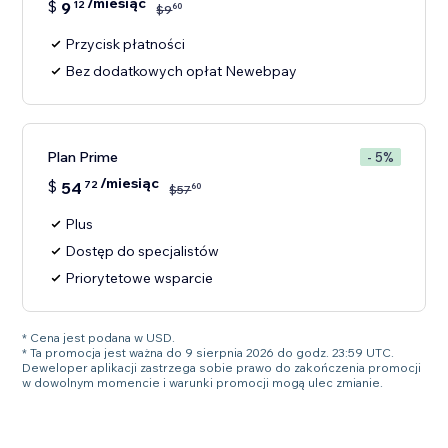
/miesiąc
$
9
12
60
$
9
Przycisk płatności
Bez dodatkowych opłat Newebpay
Plan Prime
- 5%
/miesiąc
$
54
72
60
$
57
Plus
Dostęp do specjalistów
Priorytetowe wsparcie
* Cena jest podana w USD.
* Ta promocja jest ważna do 9 sierpnia 2026 do godz. 23:59 UTC.
Deweloper aplikacji zastrzega sobie prawo do zakończenia promocji
w dowolnym momencie i warunki promocji mogą ulec zmianie.