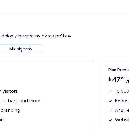
14-dniowy bezpłatny okres próbny
Miesięczny
Plan Prem
47
00
$
/
 Visitors
10,000
ps, bars, and more
Everyt
 branding
A/B Te
rt
Websit