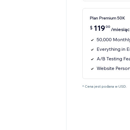
Plan Premium 50K
119
00
$
/miesiąc
50,000 Monthly
Everything in E
A/B Testing Fe
Website Person
* Cena jest podana w USD.