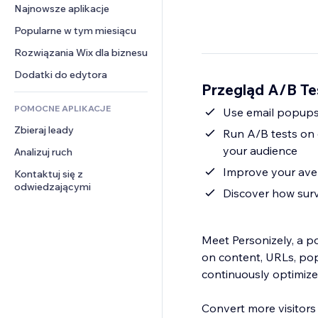
Konwersja
Rozwiązania dla 
Najnowsze aplikacje
PDF
Efekty obrazu
Czat
magazynowania
Udostępnianie plików
Popularne w tym miesiącu
Przyciski i menu
Komentarze
Dropshipping
Wiadomości
Banery i odznaki
Rozwiązania Wix dla biznesu
Telefon
Ceny i subskrypcja
Usługi związane z treścią
Kalkulatory
Społeczność
Dodatki do edytora
Crowdfunding
Przegląd A/B Te
Efekty tekstowe
Szukaj
Opinie i polecenia
Żywność i napoje
POMOCNE APLIKACJE
Pogoda
Use email popups 
CRM
Zbieraj leady
Wykresy i tabele
Run A/B tests on 
your audience
Analizuj ruch
Improve your aver
Kontaktuj się z 
odwiedzającymi
Discover how surv
Meet Personizely, a p
on content, URLs, pop
continuously optimize
Convert more visitors 