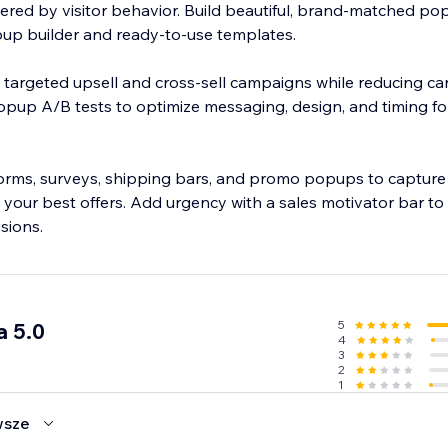
gered by visitor behavior. Build beautiful, brand-matched po
opup builder and ready-to-use templates.
 targeted upsell and cross-sell campaigns while reducing ca
up A/B tests to optimize messaging, design, and timing f
forms, surveys, shipping bars, and promo popups to capture 
t your best offers. Add urgency with a sales motivator bar t
sions.
5
a 5.0
4
3
2
1
wsze