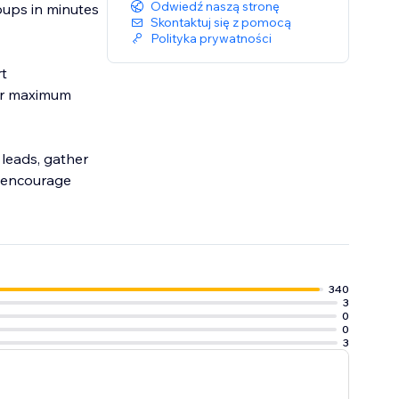
Odwiedź naszą stronę
pups in minutes
Skontaktuj się z pomocą
Polityka prywatności
rt
or maximum
leads, gather
o encourage
340
3
0
0
3