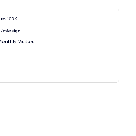
ium 100K
/miesiąc
onthly Visitors