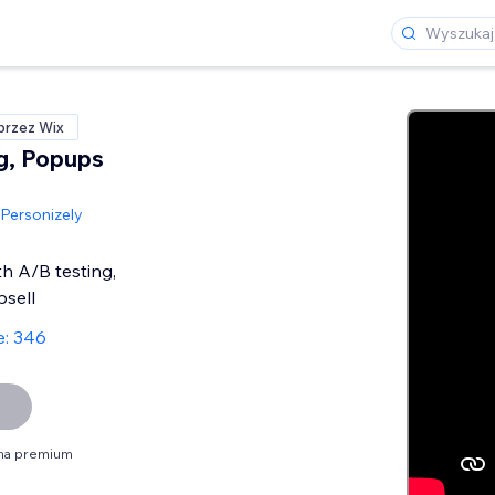
przez Wix
g, Popups
Personizely
th A/B testing,
sell
e: 346
na premium