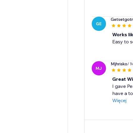
Getsetgotra
GE
Works li
Easy to s
Mjhrisko
/ 
MJ
Great Wi
I gave Pe
have a to
Więcej