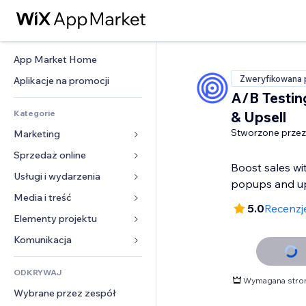
App Market Home
Zweryfikowana 
Aplikacje na promocji
A/B Testin
Kategorie
& Upsell
Stworzone przez
Marketing
Sprzedaż online
Reklamy
Boost sales wi
Smartfon
Usługi i wydarzenia
Aplikacje do sklepów
popups and up
Analityka
Wysyłka i dostawa
Media i treść
Hotele
5.0
Recenzj
Social media
Przyciski sprzedaży
Wydarzenia
Elementy projektu
Galeria
SEO
Zajęcia on-line
Restauracje
Muzyka
Mapy i nawigacja
Komunikacja 
Zaangażowanie
Druk na żądanie
Nieruchomości
Podkasty
Prywatność i bezpieczeństwo
Formularze
Listy witryn
Rachunkowość
ODKRYWAJ
Rezerwacje
Fotografia
Zegar
Blog
Wymagana stro
E-mail
Kupony i lojalność
Wybrane przez zespół
Film
Szablony stron
Ankiety