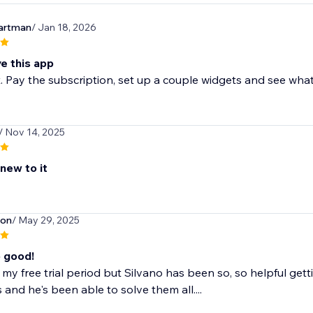
artman
/ Jan 18, 2026
ve this app
t. Pay the subscription, set up a couple widgets and see what
/ Nov 14, 2025
 new to it
son
/ May 29, 2025
o good!
 in my free trial period but Silvano has been so, so helpful get
 and he's been able to solve them all....