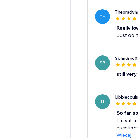
Thegradyh
TH
Really lo
Just do i
Sbfindme0
SB
still very
Libbiecoul
LI
So far s
I'm still
questions
Więcej