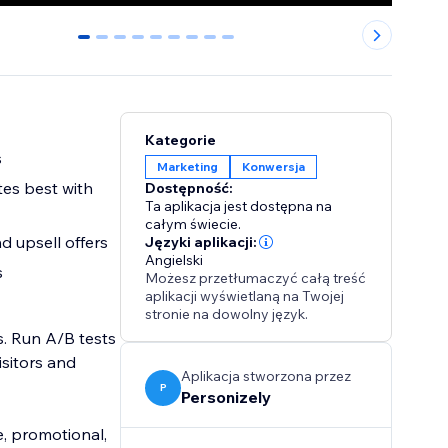
0
1
2
3
4
5
6
7
8
Kategorie
s
Marketing
Konwersja
es best with
Dostępność:
Ta aplikacja jest dostępna na
całym świecie.
d upsell offers
Języki aplikacji:
Angielski
s
Możesz przetłumaczyć całą treść
aplikacji wyświetlaną na Twojej
stronie na dowolny język.
. Run A/B tests
isitors and
Aplikacja stworzona przez
P
Personizely
e, promotional,