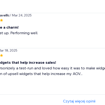
velllc
/ Mar 24, 2025
ke a charm!
et up. Performing well.
Mar 18, 2025
dgets that help increase sales!
rsonizely a test-run and loved how easy it was to make widge
n of upsell widgets that help increase my AOV...
Czytaj więcej opinii