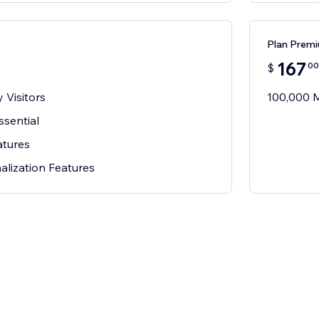
Plan Prem
167
00
$
 Visitors
100,000 M
ssential
atures
alization Features