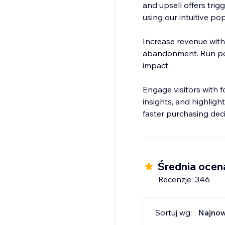
and upsell offers trig
using our intuitive p
Increase revenue with
abandonment. Run pop
impact.
Engage visitors with 
insights, and highligh
faster purchasing deci
Średnia ocen
Recenzje: 346
Sortuj wg:
Najno