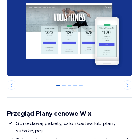
0
1
2
3
4
Przegląd Plany cenowe Wix
Sprzedawaj pakiety, członkostwa lub plany
subskrypcji