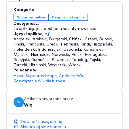
Kategorie
Sprzedaż online
Ceny i subskrypcja
Dostępność:
Ta aplikacja jest dostępna na całym świecie.
Języki aplikacji:
Angielski
,
Arabski
,
Bułgarski
,
Chiński
,
Czeski
,
Duński
,
Fiński
,
Francuski
,
Grecki
,
Hebrajski
,
Hindi
,
Hiszpański
,
Holenderski
,
Indonezyjski
,
Japoński
,
Koreański
,
Malajski
,
Niemiecki
,
Norweski
,
Polski
,
Portugalski
,
Rosyjski
,
Rumuński
,
Szwedzki
,
Tagalog
,
Tajski
,
Turecki
,
Ukraiński
,
Węgierski
,
Włoski
Polecane w
Hipaa Supported Apps
,
Aplikacje Wix
,
Rozwiązania Wix dla biznesu
Aplikacja stworzona przez
W
Wix
Odwiedź naszą stronę
Skontaktuj się z pomocą