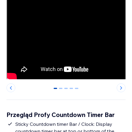
0
1
2
3
4
Przegląd Profy Countdown Timer Bar
Sticky Countdown timer Bar / Clock: Display
countdown timer bar at top or bottom of the