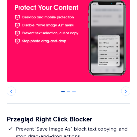
0
1
2
Przegląd Right Click Blocker
Prevent 'Save Image As', block text copying, and
stop drag-and-drop actions