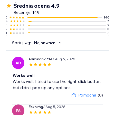
Średnia ocena 4.9
Recenzje: 149
5
140
4
5
3
2
2
0
1
2
Sortuj wg:
Najnowsze
Admin657714
/ Aug 6, 2026
AD
Works well
Works well. I tried to use the right-click button
but didn't pop up any options
Pomocna
(0)
Fakhirhg
/ Aug 5, 2026
FA