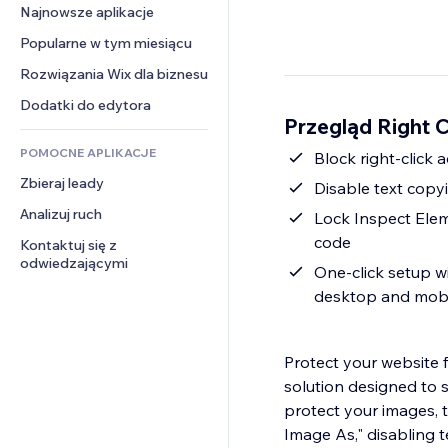
Konwersja
Rozwiązania dla 
Najnowsze aplikacje
PDF
Efekty obrazu
Czat
magazynowania
Udostępnianie plików
Popularne w tym miesiącu
Przyciski i menu
Komentarze
Dropshipping
Wiadomości
Banery i odznaki
Rozwiązania Wix dla biznesu
Telefon
Ceny i subskrypcja
Usługi związane z treścią
Kalkulatory
Społeczność
Dodatki do edytora
Crowdfunding
Przegląd Right C
Efekty tekstowe
Szukaj
Opinie i polecenia
Żywność i napoje
POMOCNE APLIKACJE
Pogoda
Block right-click
CRM
Zbieraj leady
Wykresy i tabele
Disable text cop
Analizuj ruch
Lock Inspect Elem
code
Kontaktuj się z 
odwiedzającymi
One-click setup w
desktop and mobi
Protect your website 
solution designed to 
protect your images, t
Image As," disabling