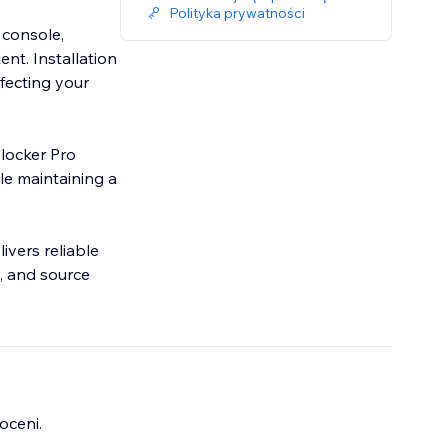
Polityka prywatności
 console,
ent. Installation
ffecting your
Blocker Pro
ile maintaining a
ivers reliable
, and source
oceni.