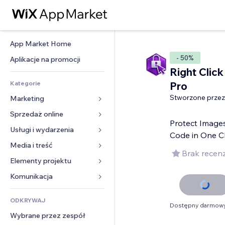
App Market Home
- 50%
Aplikacje na promocji
Right Click
Kategorie
Pro
Stworzone przez
Marketing
Sprzedaż online
Reklamy
Protect Images
Smartfon
Usługi i wydarzenia
Aplikacje do sklepów
Code in One Cl
Analityka
Wysyłka i dostawa
Media i treść
Hotele
Brak recenz
Social media
Przyciski sprzedaży
Wydarzenia
Elementy projektu
Galeria
SEO
Zajęcia on-line
Restauracje
Muzyka
Mapy i nawigacja
Komunikacja 
Zaangażowanie
Druk na żądanie
Nieruchomości
Podkasty
Prywatność i bezpieczeństwo
Formularze
Listy witryn
Rachunkowość
ODKRYWAJ
Rezerwacje
Fotografia
Zegar
Blog
Dostępny darmowy
E-mail
Kupony i lojalność
Wybrane przez zespół
Film
Szablony stron
Ankiety