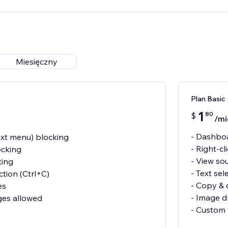
Miesięczny
Plan Basic
1
80
$
/mi
- Dashboa
text menu) blocking
- Right-c
ocking
- View so
king
- Text sel
ction (Ctrl+C)
- Copy & 
es
- Image d
ges allowed
- Custom 