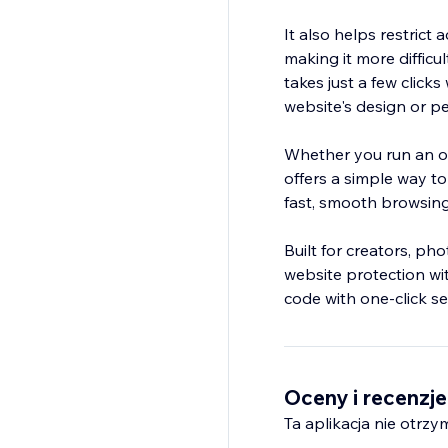
It also helps restrict
making it more difficu
takes just a few click
website's design or p
Whether you run an onl
offers a simple way to
fast, smooth browsing 
Built for creators, ph
website protection wi
code with one-click s
Oceny i recenzje
Ta aplikacja nie otrzy