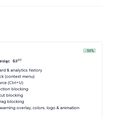
- 50%
60
esiąc
$
3
rd & analytics history
lick (context menu)
urce (Ctrl+U)
ection blocking
cut blocking
rag blocking
warning overlay, colors, logo & animation