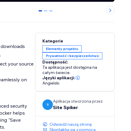
0
1
2
Kategorie
d downloads
Elementy projektu
s
Prywatność i bezpieczeństwo
Dostępność:
ect your source
Ta aplikacja jest dostępna na
całym świecie.
Języki aplikacji:
seamlessly on
Angielski
Aplikacja stworzona przez
S
nced security
Site Spiker
locker helps
king "Save
Odwiedź naszą stronę
ts.
Skontaktuj się z pomocą