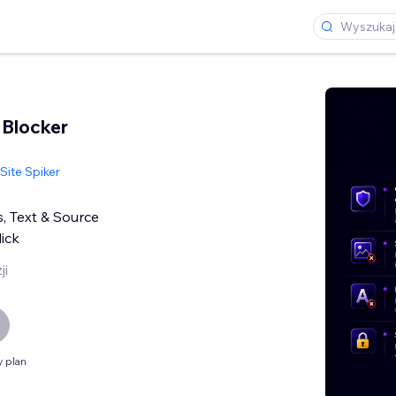
 Blocker
Site Spiker
, Text & Source
ick
ji
 plan