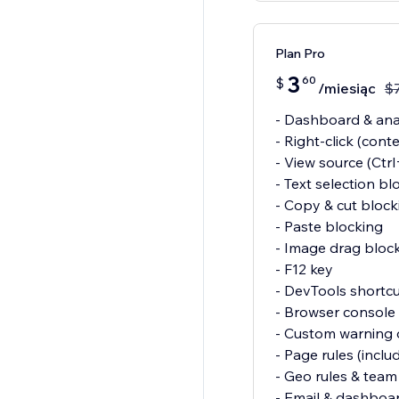
Plan Pro
3
60
$
/miesiąc
$
- Dashboard & anal
- Right-click (cont
- View source (Ctr
- Text selection bl
- Copy & cut block
- Paste blocking
- Image drag bloc
- F12 key
- DevTools shortcu
- Browser console 
- Custom warning o
- Page rules (inclu
- Geo rules & team 
- Email & dashboar