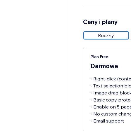
Ceny i plany
Roczny
Plan Free
Darmowe
- Right-click (con
- Text selection bl
- Image drag bloc
- Basic copy prote
- Enable on 5 pag
- No custom chan
- Email support