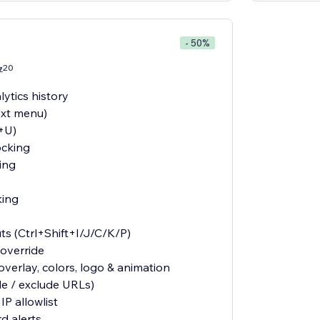
- 50%
20
7
ytics history
ext menu)
l+U)
ocking
ing
king
ts (Ctrl+Shift+I/J/C/K/P)
override
verlay, colors, logo & animation
de / exclude URLs)
IP allowlist
d alerts