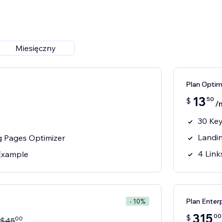
Miesięczny
Plan Optim
13
50
$
/
30 Ke
Landi
g Pages Optimizer
4 Link
 Example
Plan Enter
- 10%
315
00
$
00
$
45