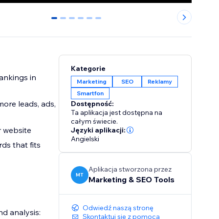
0
1
2
3
4
5
Kategorie
ankings in
Marketing
SEO
Reklamy
Smartfon
more leads, ads,
Dostępność:
Ta aplikacja jest dostępna na
całym świecie.
r website
Języki aplikacji:
Angielski
s that fits
Aplikacja stworzona przez
MT
Marketing & SEO Tools
Odwiedź naszą stronę
d analysis:
Skontaktuj się z pomocą