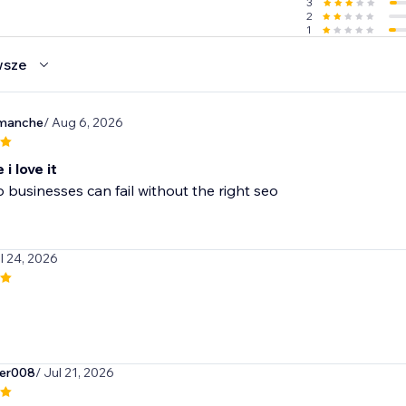
3
2
1
wsze
manche
/ Aug 6, 2026
i love it
 businesses can fail without the right seo
ul 24, 2026
er008
/ Jul 21, 2026