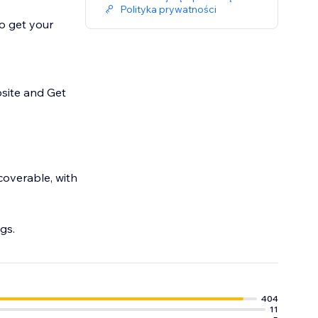
Polityka prywatności
to get your
site and Get
coverable, with
gs.
404
11