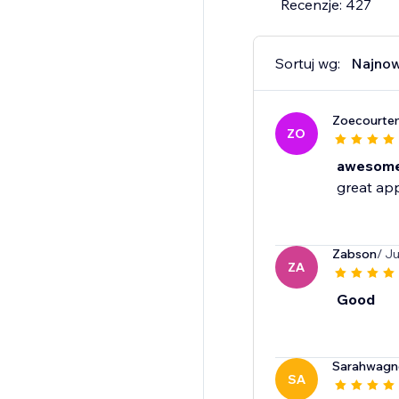
Recenzje: 427
Sortuj wg:
Najno
Zoecourte
ZO
awesome 
great app
Zabson
/ J
ZA
Good
Sarahwagn
SA