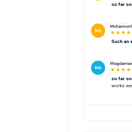
so far s
Mshannon
MS
Such an 
Magdamai
MA
so far s
works wel