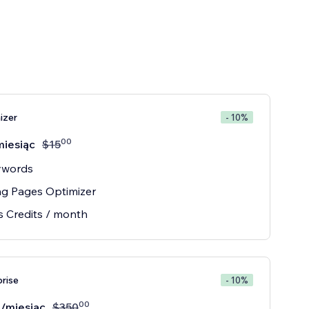
izer
- 10%
00
miesiąc
$
15
ywords
ng Pages Optimizer
s Credits / month
prise
- 10%
00
/miesiąc
$
350