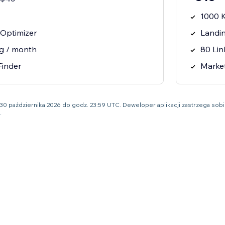
1000 
Optimizer
Landi
ng / month
80 Lin
Finder
Marke
o 30 października 2026 do godz. 23:59 UTC. Deweloper aplikacji zastrzega s
.