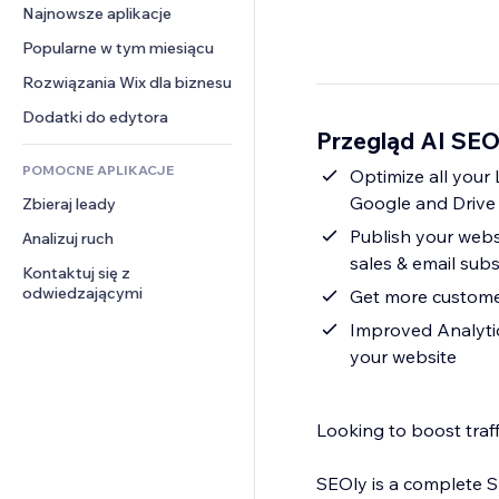
Konwersja
Rozwiązania dla 
Najnowsze aplikacje
PDF
Efekty obrazu
Czat
magazynowania
Udostępnianie plików
Popularne w tym miesiącu
Przyciski i menu
Komentarze
Dropshipping
Wiadomości
Banery i odznaki
Rozwiązania Wix dla biznesu
Telefon
Ceny i subskrypcja
Usługi związane z treścią
Kalkulatory
Społeczność
Dodatki do edytora
Crowdfunding
Przegląd AI SEO
Efekty tekstowe
Szukaj
Opinie i polecenia
Żywność i napoje
POMOCNE APLIKACJE
Pogoda
Optimize all your
CRM
Google and Drive 
Zbieraj leady
Wykresy i tabele
Publish your websi
Analizuj ruch
sales & email subs
Kontaktuj się z 
odwiedzającymi
Get more customers
Improved Analytic
your website
Looking to boost traff
SEOly is a complete S