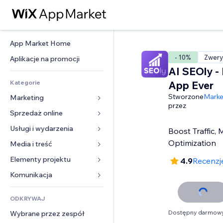
App Market Home
- 10%
Zwery
Aplikacje na promocji
AI SEOly -
Kategorie
App Ever
Stworzone
Marke
Marketing
przez
Sprzedaż online
Reklamy
Smartfon
Usługi i wydarzenia
Aplikacje do sklepów
Boost Traffic,
Analityka
Wysyłka i dostawa
Optimization
Media i treść
Hotele
Social media
Przyciski sprzedaży
Wydarzenia
Elementy projektu
Galeria
4.9
Recenzj
SEO
Zajęcia on-line
Restauracje
Muzyka
Mapy i nawigacja
Komunikacja 
Zaangażowanie
Druk na żądanie
Nieruchomości
Podkasty
Prywatność i bezpieczeństwo
Formularze
Listy witryn
Rachunkowość
ODKRYWAJ
Rezerwacje
Fotografia
Zegar
Blog
E-mail
Kupony i lojalność
Dostępny darmowy
Wybrane przez zespół
Film
Szablony stron
Ankiety