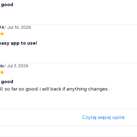
o good
94
/ Jul 16, 2026
easy app to use!
ds
/ Jul 3, 2026
o good
l. so far so good. i will back if anything changes.
Czytaj więcej opinii