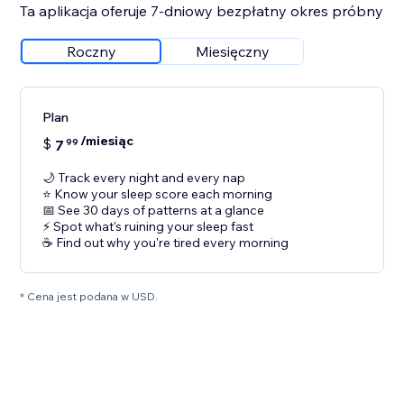
Ta aplikacja oferuje 7-dniowy bezpłatny okres próbny
Roczny
Miesięczny
Plan
/miesiąc
$
7
99
🌙 Track every night and every nap
⭐ Know your sleep score each morning
📅 See 30 days of patterns at a glance
⚡ Spot what's ruining your sleep fast
☕ Find out why you're tired every morning
* Cena jest podana w USD.