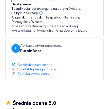
przechodzeniu przez strony.
Dostępność:
Ta aplikacja jest dostępna na całym świecie.
Dopasuj do swojej marki – dostosuj każdy ruch i
Języki aplikacji:
Angielski
,
Francuski
,
Hiszpański
,
Niemiecki
,
szczegół, aby pasował do estetyki Twojego sklepu.
Portugalski
,
Włoski
Możesz przetłumaczyć całą treść aplikacji
Dodaj nutkę wyrafinowania do swojej strony
wyświetlaną na Twojej stronie na dowolny język.
internetowej – zainstaluj Płynne przewijanie już dziś i
spraw, że każde przewinięcie będzie łatwe,
Aplikacja stworzona przez
nowoczesne i wysokiej jakości.
P
PurpleBear
Odwiedź naszą stronę
Skontaktuj się z pomocą
Polityka prywatności
Średnia ocena 5.0