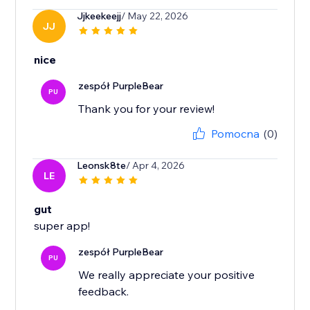
Jjkeekeejj
/ May 22, 2026
JJ
nice
zespół PurpleBear
PU
Thank you for your review!
Pomocna
(0)
Leonsk8te
/ Apr 4, 2026
LE
gut
super app!
zespół PurpleBear
PU
We really appreciate your positive
feedback.