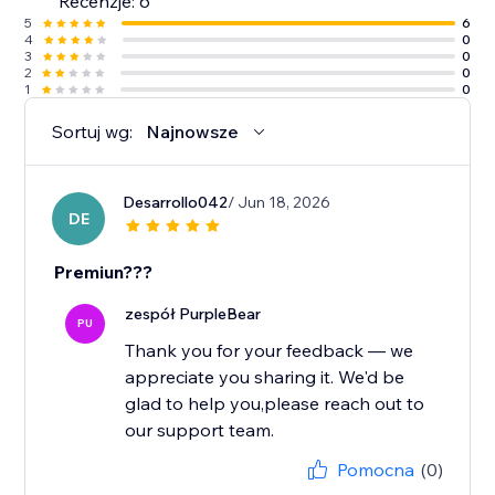
Recenzje: 6
5
6
4
0
3
0
2
0
1
0
Sortuj wg:
Najnowsze
Desarrollo042
/ Jun 18, 2026
DE
Premiun???
zespół PurpleBear
PU
Thank you for your feedback — we
appreciate you sharing it. We'd be
glad to help you,please reach out to
our support team.
Pomocna
(0)