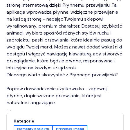
stronę internetową dzięki Płynnemu przewijaniu. Ta
aplikacja wprowadza płynne, wdzięczne przewijanie
na każdą stronę – nadając Twojemu sklepowi
wyrafinowany, premium charakter. Dostosuj szybkość
animacji, wybierz spośród różnych stylów ruchu i
zaprojektuj paski przewijania, które idealnie pasują do
wyglądu Twojej marki. Możesz nawet dodać wskaźniki
postępu i włączyć nawigację klawiaturą, aby stworzyć
przeglądanie, które będzie płynne, responsywne i
intuicyjne na każdym urządzeniu.
Dlaczego warto skorzystać z Płynnego przewijania?
Popraw doświadczenie użytkownika – zapewnij
płynne, dopieszczone przewijanie, które jest
naturalne i angażujące.
Zwiększ zaangażowanie – zachęć odwiedzających do
Kategorie
dłuższego przeglądania, dzięki bezproblemowemu
Elementy projektu
Przyciski i menu