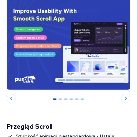
0
1
2
3
4
5
Przegląd Scroll
Szybkość animacji niestandardowa - Ustaw