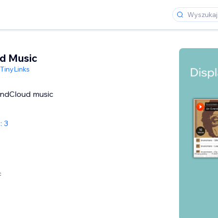
d Music
TinyLinks
undCloud music
: 3
c