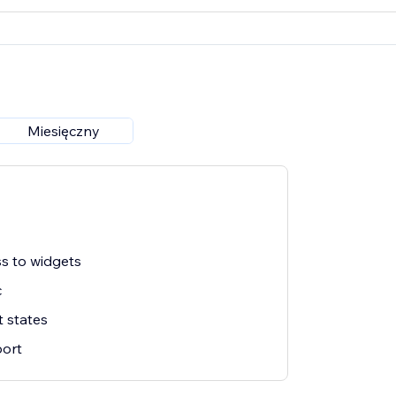
Miesięczny
s to widgets
c
 states
ort