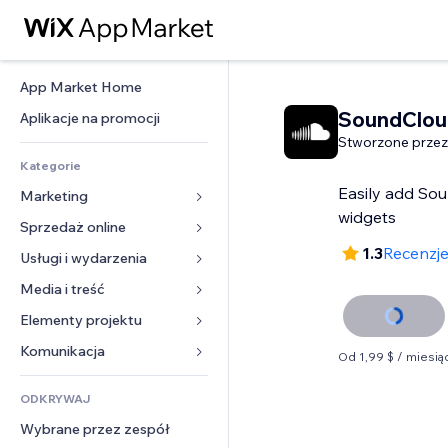
App Market Home
SoundClou
Aplikacje na promocji
Stworzone przez
Kategorie
Easily add So
Marketing
widgets
Sprzedaż online
Reklamy
1.3
Recenzje
Smartfon
Usługi i wydarzenia
Aplikacje do sklepów
Analityka
Wysyłka i dostawa
Media i treść
Hotele
Social media
Przyciski sprzedaży
Wydarzenia
Elementy projektu
Galeria
SEO
Zajęcia on-line
Restauracje
Muzyka
Mapy i nawigacja
Komunikacja 
Od 1,99 $ / miesią
Zaangażowanie
Druk na żądanie
Nieruchomości
Podkasty
Prywatność i bezpieczeństwo
Formularze
Listy witryn
Rachunkowość
ODKRYWAJ
Rezerwacje
Fotografia
Zegar
Blog
E-mail
Kupony i lojalność
Wybrane przez zespół
Film
Szablony stron
Ankiety