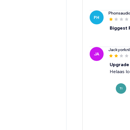
Phonsaudi
PH
Biggest
Jackyorknl
JA
Upgrade no
Helaas lo
TI