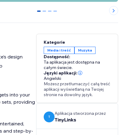
0
1
2
3
Kategorie
Media i treść
Muzyka
e’s design
Dostępność:
Ta aplikacja jest dostępna na
p
całym świecie.
Języki aplikacji:
Angielski
Możesz przetłumaczyć całą treść
aplikacji wyświetlaną na Twojej
ets into your
stronie na dowolny język.
e sets, providing
Aplikacja stworzona przez
T
TinyLinks
ntertained,
ss and step-by-