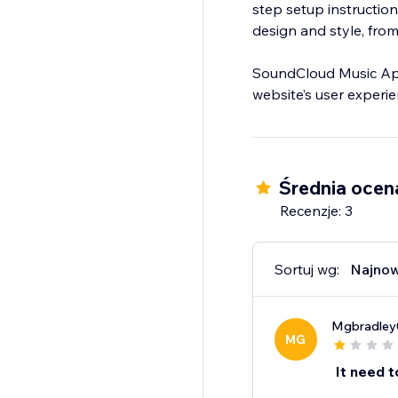
step setup instruction
design and style, fro
SoundCloud Music App
Średnia ocena
Recenzje: 3
Sortuj wg:
Najno
Mgbradley
MG
It need t