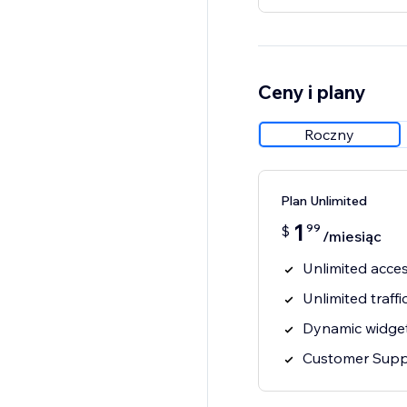
Ceny i plany
Roczny
Plan Unlimited
1
99
$
/miesiąc
Unlimited acces
Unlimited traffi
Dynamic widget
Customer Supp