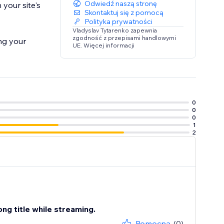
Odwiedź naszą stronę
 your site's
Skontaktuj się z pomocą
Polityka prywatności
Vladyslav Tytarenko zapewnia
zgodność z przepisami handlowymi
ng your
UE. Więcej informacji
0
0
0
1
2
ong title while streaming.
Pomocna
(0)