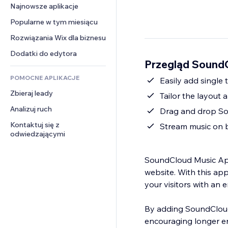
Konwersja
Rozwiązania dla 
Najnowsze aplikacje
PDF
Efekty obrazu
Czat
magazynowania
Udostępnianie plików
Popularne w tym miesiącu
Przyciski i menu
Komentarze
Dropshipping
Wiadomości
Banery i odznaki
Rozwiązania Wix dla biznesu
Telefon
Ceny i subskrypcja
Usługi związane z treścią
Kalkulatory
Społeczność
Dodatki do edytora
Crowdfunding
Przegląd Sound
Efekty tekstowe
Szukaj
Opinie i polecenia
Żywność i napoje
POMOCNE APLIKACJE
Pogoda
Easily add single 
CRM
Zbieraj leady
Wykresy i tabele
Tailor the layout
Analizuj ruch
Drag and drop Sou
Kontaktuj się z 
Stream music on 
odwiedzającymi
SoundCloud Music App 
website. With this app
your visitors with an 
By adding SoundCloud,
encouraging longer en