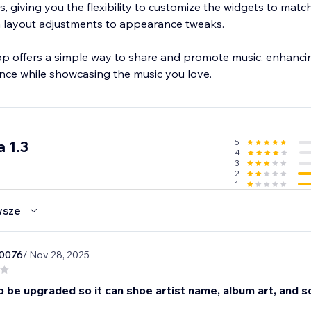
s, giving you the flexibility to customize the widgets to match
m layout adjustments to appearance tweaks.
 offers a simple way to share and promote music, enhanci
5
 1.3
4
3
2
1
wsze
0076
/ Nov 28, 2025
o be upgraded so it can shoe artist name, album art, and s