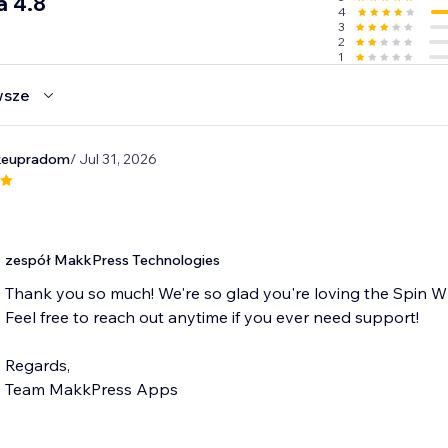
a 4.8
4
3
2
1
wsze
keupradom
/ Jul 31, 2026
zespół MakkPress Technologies
Thank you so much! We're so glad you're loving the Spin W
Feel free to reach out anytime if you ever need support!
Regards,
Team MakkPress Apps