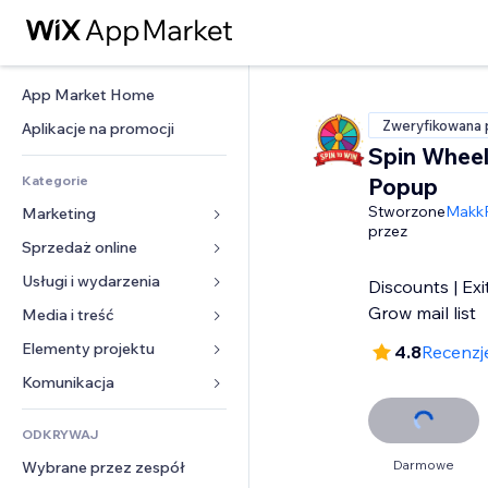
App Market Home
Zweryfikowana 
Aplikacje na promocji
Spin Wheel
Kategorie
Popup
Stworzone
MakkP
Marketing
przez
Sprzedaż online
Reklamy
Smartfon
Usługi i wydarzenia
Aplikacje do sklepów
Discounts | Exi
Analityka
Wysyłka i dostawa
Grow mail list
Media i treść
Hotele
Social media
Przyciski sprzedaży
Wydarzenia
Elementy projektu
Galeria
4.8
Recenzje
SEO
Zajęcia on-line
Restauracje
Muzyka
Mapy i nawigacja
Komunikacja 
Zaangażowanie
Druk na żądanie
Nieruchomości
Podkasty
Prywatność i bezpieczeństwo
Formularze
Listy witryn
Rachunkowość
ODKRYWAJ
Rezerwacje
Fotografia
Zegar
Blog
E-mail
Kupony i lojalność
Darmowe
Wybrane przez zespół
Film
Szablony stron
Ankiety