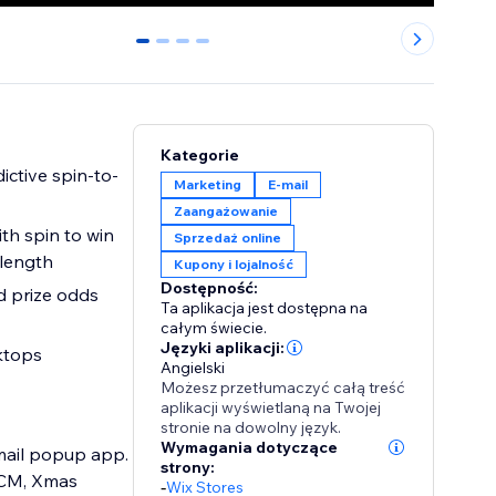
0
1
2
3
Kategorie
ictive spin-to-
Marketing
E-mail
Zaangażowanie
with spin to win
Sprzedaż online
 length
Kupony i lojalność
Dostępność:
d prize odds
Ta aplikacja jest dostępna na
całym świecie.
Języki aplikacji:
ktops
Angielski
Możesz przetłumaczyć całą treść
aplikacji wyświetlaną na Twojej
stronie na dowolny język.
Wymagania dotyczące
mail popup app.
strony:
FCM, Xmas
-
Wix Stores