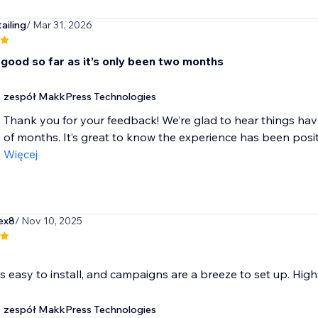
ailing
/ Mar 31, 2026
 good so far as it’s only been two months
zespół MakkPress Technologies
Thank you for your feedback! We’re glad to hear things ha
of months. It’s great to know the experience has been positiv
Więcej
ex8
/ Nov 10, 2025
s easy to install, and campaigns are a breeze to set up. Hi
zespół MakkPress Technologies