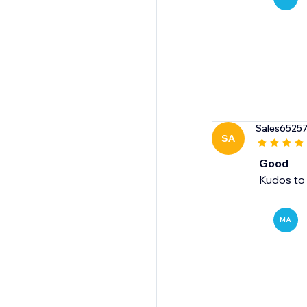
Sales6525
SA
Good
Kudos to 
MA