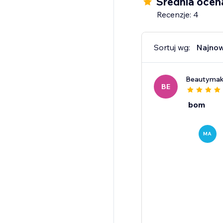
Średnia ocen
Recenzje: 4
Sortuj wg:
Najno
Beautyma
BE
bom
MA