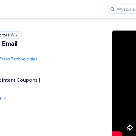
przez Wix
 Email
ress Technologies
t intent Coupons |
: 4