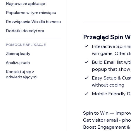
Konwersja
Rozwiązania dla 
Najnowsze aplikacje
PDF
Efekty obrazu
Czat
magazynowania
Udostępnianie plików
Popularne w tym miesiącu
Przyciski i menu
Komentarze
Dropshipping
Wiadomości
Banery i odznaki
Rozwiązania Wix dla biznesu
Telefon
Ceny i subskrypcja
Usługi związane z treścią
Kalkulatory
Społeczność
Dodatki do edytora
Crowdfunding
Przegląd Spin W
Efekty tekstowe
Szukaj
Opinie i polecenia
Żywność i napoje
POMOCNE APLIKACJE
Pogoda
Interactive Spinn
CRM
win game, Offer di
Zbieraj leady
Wykresy i tabele
Build Email list wi
Analizuj ruch
popup that show w
Kontaktuj się z 
odwiedzającymi
Easy Setup & Custo
without coding
Mobile Friendly D
Spin to Win — Improv
Get visitor email - p
Boost Engagement & S