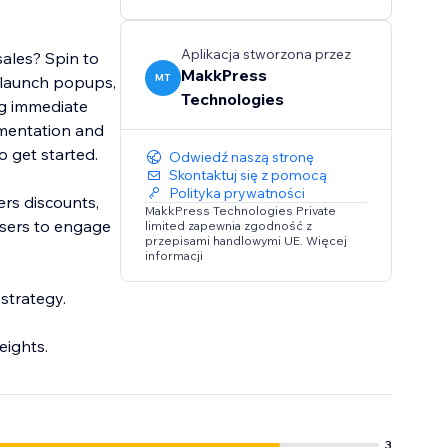
Aplikacja stworzona przez
sales? Spin to
MakkPress
MT
ou launch popups,
Technologies
ng immediate
mentation and
to get started.
Odwiedź naszą stronę
Skontaktuj się z pomocą
Polityka prywatności
ers discounts,
MakkPress Technologies Private
 users to engage
limited zapewnia zgodność z
przepisami handlowymi UE. Więcej
informacji
strategy.
eights.
3