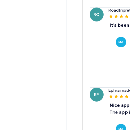
Roadtripret
RO
It’s been
MA
Ephraimad
EP
Nice app
The app i
MA