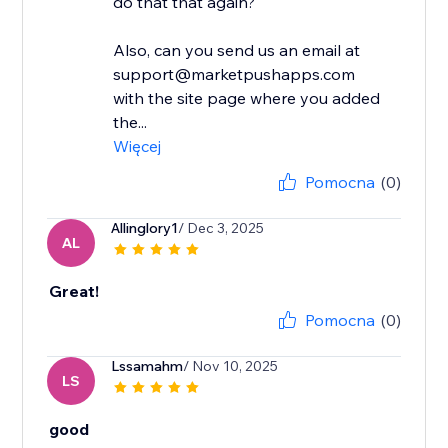
do that that again?
Also, can you send us an email at
support@marketpushapps.com
with the site page where you added
the...
Więcej
Pomocna
(0)
Allinglory1
/ Dec 3, 2025
AL
Great!
Pomocna
(0)
Lssamahm
/ Nov 10, 2025
LS
good