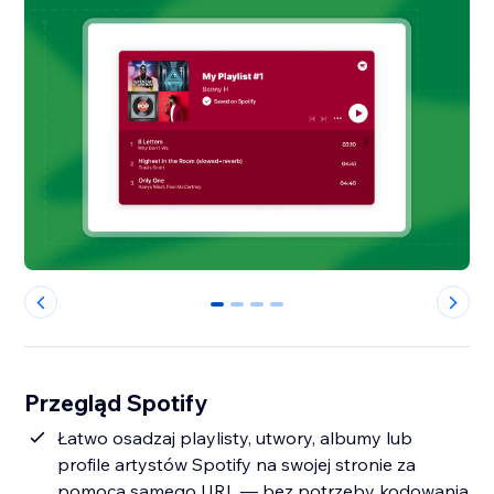
0
1
2
3
Przegląd Spotify
Łatwo osadzaj playlisty, utwory, albumy lub
profile artystów Spotify na swojej stronie za
pomocą samego URL — bez potrzeby kodowania