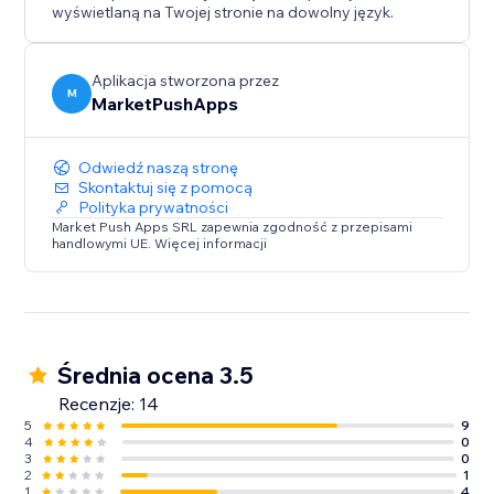
wyświetlaną na Twojej stronie na dowolny język.
Aplikacja stworzona przez
M
MarketPushApps
Odwiedź naszą stronę
Skontaktuj się z pomocą
Polityka prywatności
Market Push Apps SRL zapewnia zgodność z przepisami
handlowymi UE. Więcej informacji
Średnia ocena 3.5
Recenzje: 14
5
9
4
0
3
0
2
1
1
4