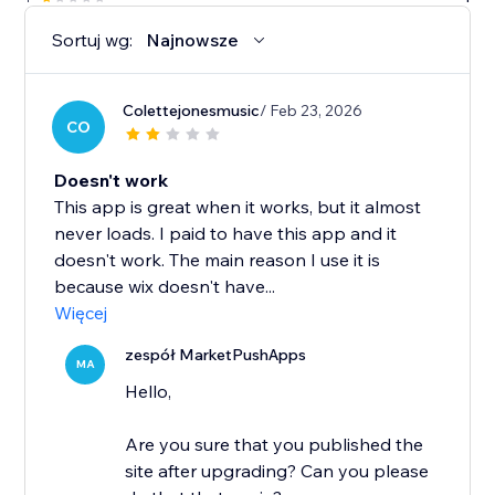
Sortuj wg:
Najnowsze
Colettejonesmusic
/ Feb 23, 2026
CO
Doesn't work
This app is great when it works, but it almost
never loads. I paid to have this app and it
doesn't work. The main reason I use it is
because wix doesn't have...
Więcej
zespół MarketPushApps
MA
Hello,
Are you sure that you published the
site after upgrading? Can you please