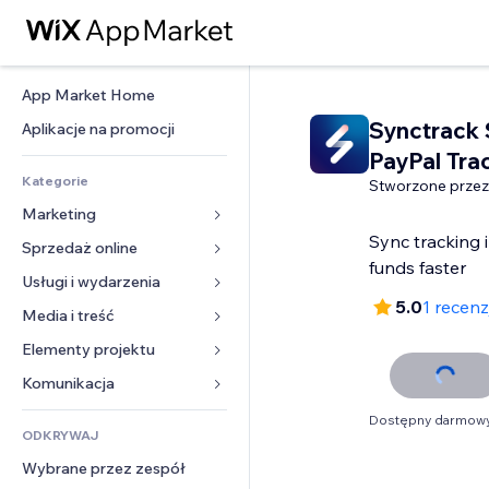
App Market Home
Synctrack
Aplikacje na promocji
PayPal Tra
Kategorie
Stworzone przez
Marketing
Sync tracking 
Sprzedaż online
Reklamy
funds faster
Smartfon
Usługi i wydarzenia
Aplikacje do sklepów
5.0
1 recenz
Analityka
Wysyłka i dostawa
Media i treść
Hotele
Social media
Przyciski sprzedaży
Wydarzenia
Elementy projektu
Galeria
SEO
Zajęcia on-line
Restauracje
Muzyka
Mapy i nawigacja
Komunikacja 
Zaangażowanie
Druk na żądanie
Nieruchomości
Podkasty
Prywatność i bezpieczeństwo
Formularze
Dostępny darmowy
Listy witryn
Rachunkowość
ODKRYWAJ
Rezerwacje
Fotografia
Zegar
Blog
E-mail
Kupony i lojalność
Wybrane przez zespół
Film
Szablony stron
Ankiety