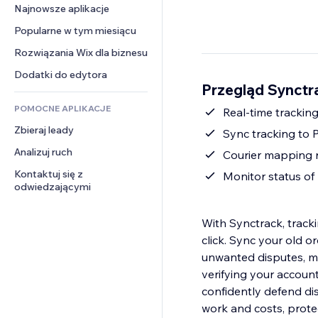
Konwersja
Rozwiązania dla 
Najnowsze aplikacje
PDF
Efekty obrazu
Czat
magazynowania
Udostępnianie plików
Popularne w tym miesiącu
Przyciski i menu
Komentarze
Dropshipping
Wiadomości
Banery i odznaki
Rozwiązania Wix dla biznesu
Telefon
Ceny i subskrypcja
Usługi związane z treścią
Kalkulatory
Społeczność
Dodatki do edytora
Crowdfunding
Przegląd Synctr
Efekty tekstowe
Szukaj
Opinie i polecenia
Żywność i napoje
POMOCNE APLIKACJE
Pogoda
Real-time trackin
CRM
Zbieraj leady
Wykresy i tabele
Sync tracking to P
Analizuj ruch
Courier mapping r
Kontaktuj się z 
Monitor status of
odwiedzającymi
With Synctrack, track
click. Sync your old o
unwanted disputes, mo
verifying your accoun
confidently defend di
work and costs, prote