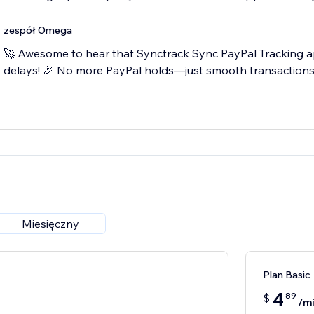
zespół Omega
🚀 Awesome to hear that Synctrack Sync PayPal Tracking a
delays! 🎉 No more PayPal holds—just smooth transactions!
Miesięczny
Plan Basic
4
89
$
/m