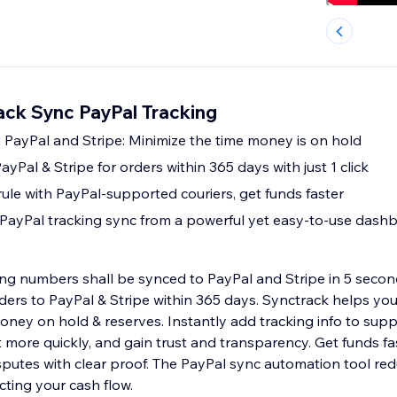
ack Sync PayPal Tracking
g PayPal and Stripe: Minimize the time money is on hold
ayPal & Stripe for orders within 365 days with just 1 click
ule with PayPal-supported couriers, get funds faster
 PayPal tracking sync from a powerful yet easy-to-use dash
ing numbers shall be synced to PayPal and Stripe in 5 secon
rders to PayPal & Stripe within 365 days. Synctrack helps yo
ney on hold & reserves. Instantly add tracking info to sup
t more quickly, and gain trust and transparency. Get funds f
sputes with clear proof. The PayPal sync automation tool re
cting your cash flow.