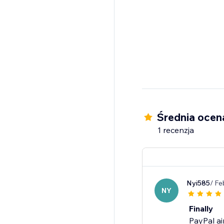
Średnia ocen
1 recenzja
Nyi585
/ Fe
NY
Finally
PayPal ai