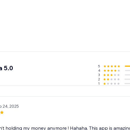
5
a 5.0
4
3
2
1
b 24, 2025
n’t holding my money anymore ! Hahaha. This app is amazing