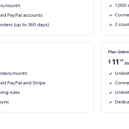
1,000
ers/month
Connec
ted PayPal accounts
2 cour
orders (up to 365 days)
Plan Unlim
11
19
$
/m
orders/month
Unlim
ted PayPal and Stripe
Connec
ing rules
Unlimi
 sync
Dedica