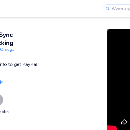
 Sync
cking
Omega
info to get PayPal
ja
 plan