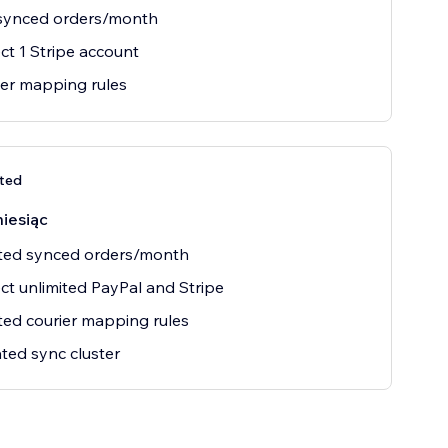
 synced orders/month
t 1 Stripe account
ier mapping rules
ited
iesiąc
ited synced orders/month
t unlimited PayPal and Stripe
ted courier mapping rules
ted sync cluster