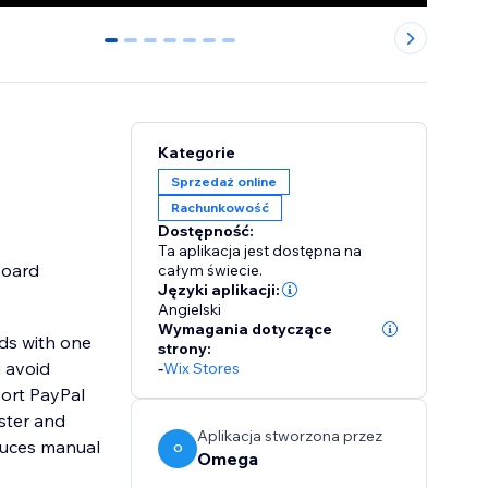
0
1
2
3
4
5
6
Kategorie
Sprzedaż online
Rachunkowość
Dostępność:
Ta aplikacja jest dostępna na
board
całym świecie.
Języki aplikacji:
Angielski
Wymagania dotyczące
ds with one
strony:
u avoid
-
Wix Stores
port PayPal
aster and
Aplikacja stworzona przez
duces manual
O
Omega