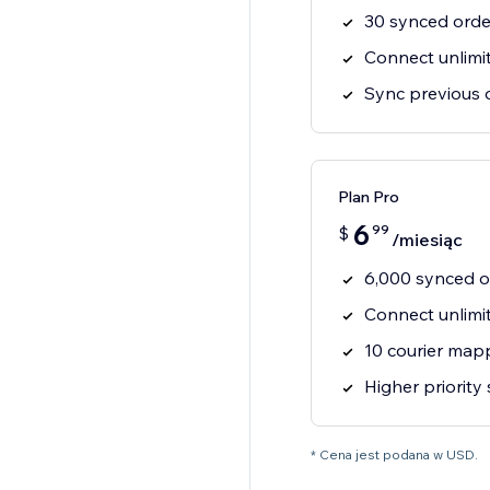
30 synced ord
Connect unlimi
Sync previous 
Plan Pro
6
99
$
/miesiąc
6,000 synced 
Connect unlimi
10 courier mapp
Higher priority
* Cena jest podana w USD.