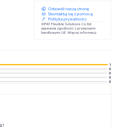
Odwiedź naszą stronę
Skontaktuj się z pomocą
Polityka prywatności
XIPAT Flexible Solutions Co.ltd
zapewnia zgodność z przepisami
handlowymi UE. Więcej informacji
1
0
0
0
0
 !