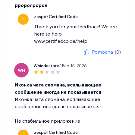
рроролророл
zespół Certified Code
CE
Thank you for your feedback! We are
here to help:
www.certifiedco.de/help
Pomocna
(0)
Whiedastore
/ Feb 15, 2026
WH
Иконка чата сломана, всплывающее
сообщение иногда не показывается
Иконка чата сломана, всплывающее
сообщение иногда не показывается.
Не стабильное приложение
zespół Certified Code
CE