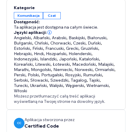
Kategorie
Komunikacja
Czat
Dostępność:
Ta aplikacja jest dostępna na całym świecie.
Języki aplikacji:
Angielski
,
Albański
,
Arabski
,
Baskijski
,
Białoruski
,
Bułgarski
,
Chiński
,
Chorwacki
,
Czeski
,
Duński
,
Estoński
,
Fiński
,
Francuski
,
Grecki
,
Gruziński
,
Hebrajski
,
Hindi
,
Hiszpański
,
Holenderski
,
Indonezyjski
,
Islandzki
,
Japoński
,
Kataloński
,
Koreański
,
Litewski
,
Łotewski
,
Macedoński
,
Malajski
,
Marathi
,
Mongolski
,
Niemiecki
,
Norweski
,
Ormiański
,
Perski
,
Polski
,
Portugalski
,
Rosyjski
,
Rumuński
,
Serbski
,
Słowacki
,
Szwedzki
,
Tagalog
,
Tajski
,
Turecki
,
Ukraiński
,
Walijski
,
Węgierski
,
Wietnamski
,
Włoski
Możesz przetłumaczyć całą treść aplikacji
wyświetlaną na Twojej stronie na dowolny język.
Aplikacja stworzona przez
CC
Certified Code