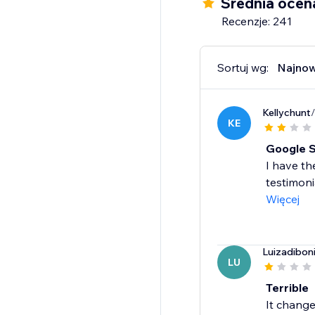
Średnia ocen
Recenzje: 241
Sortuj wg:
Najno
Kellychunt
KE
Google S
I have th
testimoni
Więcej
Luizadiboni
LU
Terrible
It change