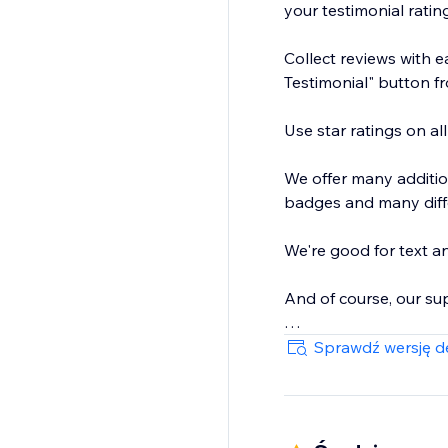
your testimonial rating
Collect reviews with 
Testimonial" button fr
Use star ratings on all
We offer many addition
badges and many diffe
We're good for text an
And of course, our su
WEB DEVS please conta
Sprawdź wersję de