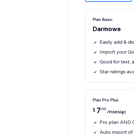
Plan Basic
Darmowe
Easily add & di
Import your Go
Good for text, 
Star ratings ava
Plan Pro Plus
7
00
$
/miesiąc
Pro plan AND C
Auto import of 