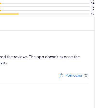
14
12
13
59
 read the reviews. The app doesn't expose the
e...
Pomocna
(0)