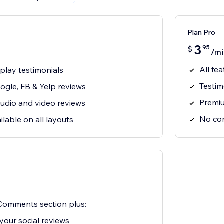
Plan Pro
3
95
$
/mi
All fea
splay testimonials
Testim
ogle, FB & Yelp reviews
Premiu
audio and video reviews
No co
ilable on all layouts
omments section plus:
your social reviews