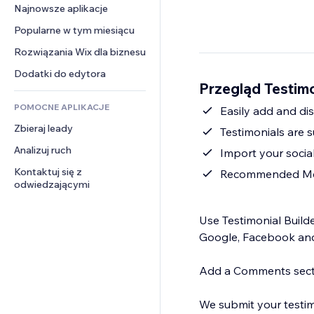
Konwersja
Rozwiązania dla 
Najnowsze aplikacje
PDF
Efekty obrazu
Czat
magazynowania
Udostępnianie plików
Popularne w tym miesiącu
Przyciski i menu
Komentarze
Dropshipping
Wiadomości
Banery i odznaki
Rozwiązania Wix dla biznesu
Telefon
Ceny i subskrypcja
Usługi związane z treścią
Kalkulatory
Społeczność
Dodatki do edytora
Crowdfunding
Przegląd Testimo
Efekty tekstowe
Szukaj
Opinie i polecenia
Żywność i napoje
POMOCNE APLIKACJE
Pogoda
Easily add and dis
CRM
Zbieraj leady
Wykresy i tabele
Testimonials are 
Analizuj ruch
Import your socia
Kontaktuj się z 
Recommended Merc
odwiedzającymi
Use Testimonial Builde
Google, Facebook and
Add a Comments sectio
We submit your testim