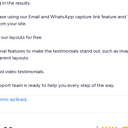
 in the results.
ease using our Email and WhatsApp capture link feature and
om your site.
 our layouts for free.
al features to make the testimonials stand out, such as imag
rent layouts.
d video testimonials.
pport team is ready to help you every step of the way.
ct us to see how we can help you support multiple sites.
mo aplikacji
5