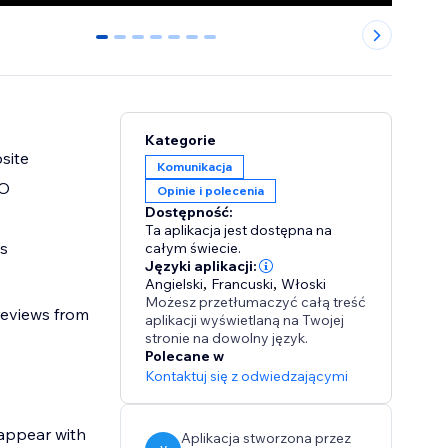
0
1
2
3
4
5
6
Kategorie
site
Komunikacja
EO
Opinie i polecenia
Dostępność:
Ta aplikacja jest dostępna na
s
całym świecie.
Języki aplikacji:
Angielski
,
Francuski
,
Włoski
Możesz przetłumaczyć całą treść
 reviews from
aplikacji wyświetlaną na Twojej
stronie na dowolny język.
Polecane w
Kontaktuj się z odwiedzającymi
 appear with
Aplikacja stworzona przez