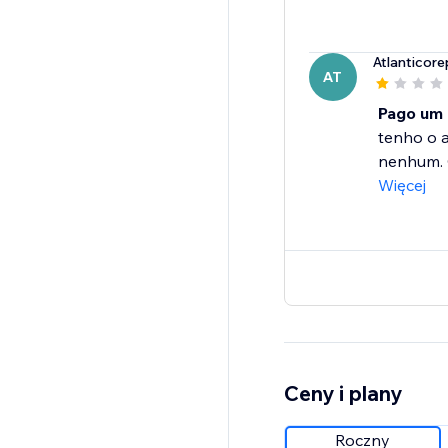
Atlanticore
AT
Pago um 
tenho o a
nenhum. O
Więcej
Ceny i plany
Roczny