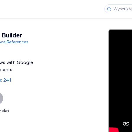
 Builder
calReferences
ews with Google
ments
: 241
 plan