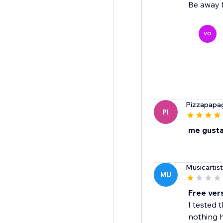
Be away fr
VO
Pizzapapa
PI
me gust
Musicartist
MU
Free vers
I tested 
nothing 