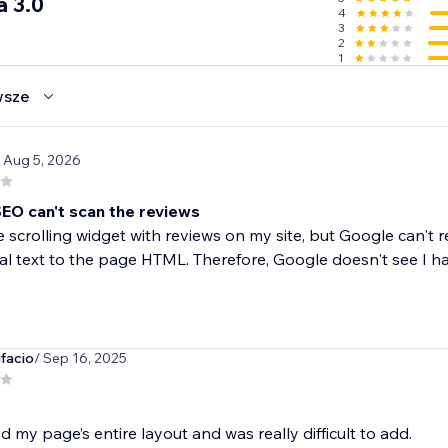
a 3.0
4
3
2
1
wsze
/ Aug 5, 2026
EO can't scan the reviews
e scrolling widget with reviews on my site, but Google can't
al text to the page HTML. Therefore, Google doesn't see I hav
facio
/ Sep 16, 2025
d my page’s entire layout and was really difficult to add.