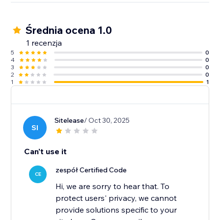
Średnia ocena 1.0
1 recenzja
5
0
4
0
3
0
2
0
1
1
Sitelease
/ Oct 30, 2025
SI
Can't use it
zespół Certified Code
CE
Hi, we are sorry to hear that. To
protect users' privacy, we cannot
provide solutions specific to your