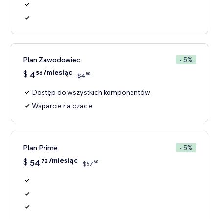
Plan Zawodowiec
- 5%
/miesiąc
$
4
56
80
$
4
Dostęp do wszystkich komponentów
Wsparcie na czacie
Plan Prime
- 5%
/miesiąc
$
54
72
60
$
57