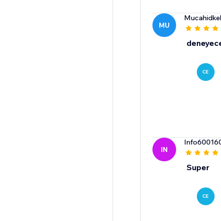
Mucahidke
MU
deneyec
CE
Info60016
IN
Super
CE