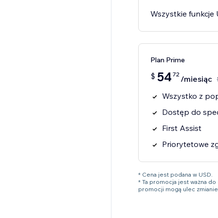
Wszystkie funkcje
Plan Prime
54
72
$
/miesiąc
Wszystko z pop
Dostęp do spec
First Assist
Priorytetowe z
* Cena jest podana w USD.
* Ta promocja jest ważna d
promocji mogą ulec zmianie