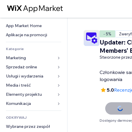
App Market Home
- 5%
Zweryf
Aplikacje na promocji
Updater: 
Kategorie
Members' E
Stworzone przez
Marketing
Sprzedaż online
Reklamy
Członkowie sam
Smartfon
Usługi i wydarzenia
Aplikacje do sklepów
logowania
Analityka
Wysyłka i dostawa
Media i treść
Hotele
5.0
Recenzje
Social media
Przyciski sprzedaży
Wydarzenia
Elementy projektu
Galeria
SEO
Zajęcia on-line
Restauracje
Muzyka
Mapy i nawigacja
Komunikacja 
Zaangażowanie
Druk na żądanie
Nieruchomości
Podkasty
Prywatność i bezpieczeństwo
Formularze
Listy witryn
Rachunkowość
ODKRYWAJ
Rezerwacje
Fotografia
Zegar
Blog
Dostępny darmowy
E-mail
Kupony i lojalność
Wybrane przez zespół
Film
Szablony stron
Ankiety