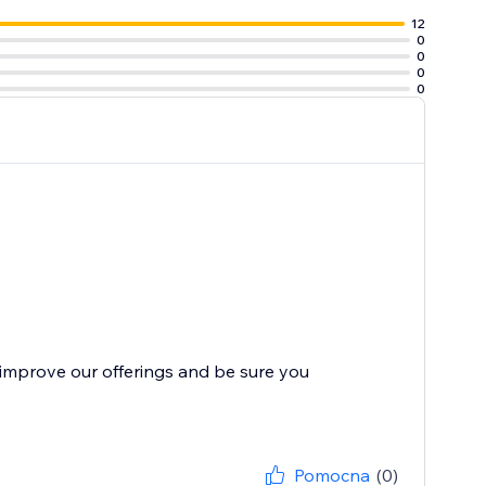
12
0
0
0
0
improve our offerings and be sure you
Pomocna
(0)