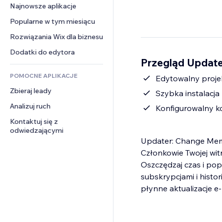
Konwersja
Rozwiązania dla 
Najnowsze aplikacje
PDF
Efekty obrazu
Czat
magazynowania
Udostępnianie plików
Popularne w tym miesiącu
Przyciski i menu
Komentarze
Dropshipping
Wiadomości
Banery i odznaki
Rozwiązania Wix dla biznesu
Telefon
Ceny i subskrypcja
Usługi związane z treścią
Kalkulatory
Społeczność
Dodatki do edytora
Crowdfunding
Przegląd Update
Efekty tekstowe
Szukaj
Opinie i polecenia
Żywność i napoje
POMOCNE APLIKACJE
Pogoda
Edytowalny proje
CRM
Zbieraj leady
Wykresy i tabele
Szybka instalacj
Analizuj ruch
Konfigurowalny k
Kontaktuj się z 
odwiedzającymi
Updater: Change Memb
Członkowie Twojej wit
Oszczędzaj czas i pop
subskrypcjami i histo
płynne aktualizacje e