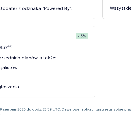
Wszystkie
 Updater z odznaką "Powered By".
- 5%
60
$
57
rzednich planów, a także:
jalistów
głoszenia
o 9 sierpnia 2026 do godz. 23:59 UTC. Deweloper aplikacji zastrzega sobie 
.