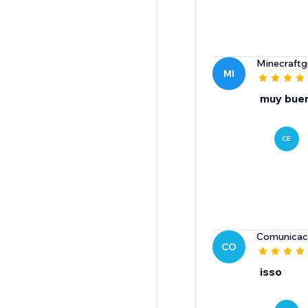
Minecraft
MI
muy bue
CE
Comunicac
CO
isso