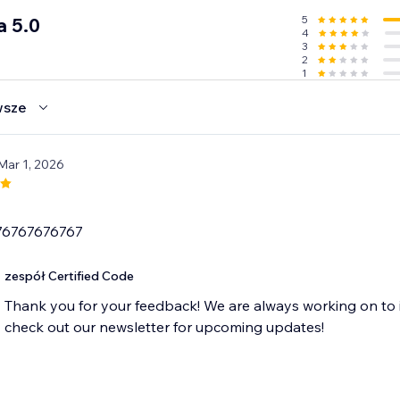
5
a 5.0
4
3
2
1
wsze
Mar 1, 2026
76767676767
zespół Certified Code
Thank you for your feedback! We are always working on to 
check out our newsletter for upcoming updates!