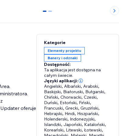
0
1
Kategorie
Elementy projektu
Banery i odznaki
Dostępność:
Ta aplikacja jest dostępna na
całym świecie.
Języki aplikacji:
Area.
Angielski
,
Albański
,
Arabski
,
Baskijski
,
Białoruski
,
Bułgarski
,
inistratora.
Chiński
,
Chorwacki
,
Czeski
,
 z
Duński
,
Estoński
,
Fiński
,
 Updater oferuje
Francuski
,
Grecki
,
Gruziński
,
Hebrajski
,
Hindi
,
Hiszpański
,
Holenderski
,
Indonezyjski
,
Islandzki
,
Japoński
,
Kataloński
,
Koreański
,
Litewski
,
Łotewski
,
Macedoński
,
Malajski
,
Marathi
,