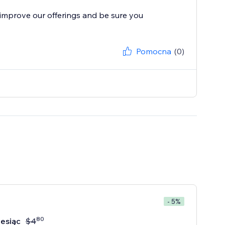
improve our offerings and be sure you
Pomocna
(0)
- 5%
80
iesiąc
$
4