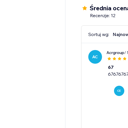
Średnia ocen
Recenzje: 12
Sortuj wg:
Najno
Acrgroup
/ 
AC
67
6767676
CE