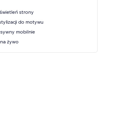
wietleń strony
tylizacji do motywu
nsywny mobilnie
t na żywo