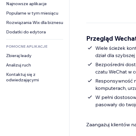
Konwersja
Rozwiązania dla 
Najnowsze aplikacje
PDF
Efekty obrazu
Czat
magazynowania
Udostępnianie plików
Popularne w tym miesiącu
Przyciski i menu
Komentarze
Dropshipping
Wiadomości
Banery i odznaki
Rozwiązania Wix dla biznesu
Telefon
Ceny i subskrypcja
Usługi związane z treścią
Kalkulatory
Społeczność
Dodatki do edytora
Crowdfunding
Przegląd Wechat
Efekty tekstowe
Szukaj
Opinie i polecenia
Żywność i napoje
POMOCNE APLIKACJE
Pogoda
Wiele ścieżek ko
CRM
dział dla szybsze
Zbieraj leady
Wykresy i tabele
Bezpośredni dost
Analizuj ruch
czatu WeChat w ce
Kontaktuj się z 
odwiedzającymi
Responsywność na
komputerach, urz
W pełni dostosowa
pasowały do twoje
Zaangażuj klientów n