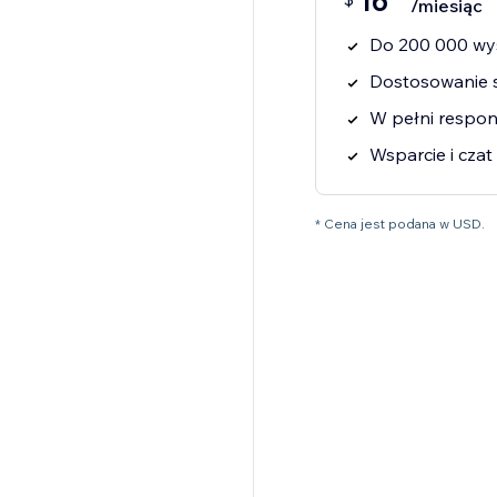
16
/miesiąc
Do 200 000 wyś
Dostosowanie s
W pełni respo
Wsparcie i cza
* Cena jest podana w USD.