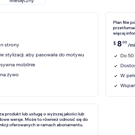
Miesięczny
Plan Nie p
przetłumac
więcej inf
8
00
$
n strony
/m
 stylizacji, aby pasowała do motywu
Do 50 
nsywna mobilnie
Dostos
t na żywo
W pełn
Wsparc
 produkt lub usługę o wyższej jakości lub
dowe wersje. Może to również odnosić się do
unkcji oferowanych w ramach abonamentu.