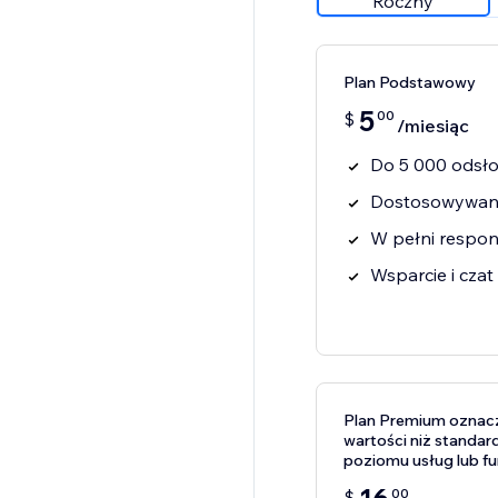
Roczny
Plan Podstawowy
5
00
$
/miesiąc
Do 5 000 odsło
Dostosowywanie
W pełni respo
Wsparcie i cza
Plan Premium oznacza
wartości niż standar
poziomu usług lub f
00
$