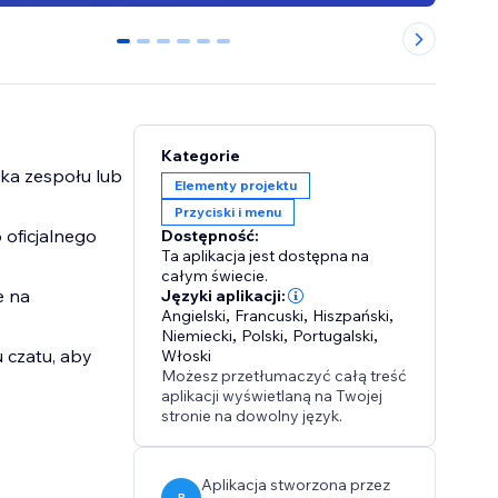
0
1
2
3
4
5
Kategorie
ka zespołu lub
Elementy projektu
Przyciski i menu
oficjalnego
Dostępność:
Ta aplikacja jest dostępna na
całym świecie.
e na
Języki aplikacji:
Angielski
,
Francuski
,
Hiszpański
,
Niemiecki
,
Polski
,
Portugalski
,
 czatu, aby
Włoski
Możesz przetłumaczyć całą treść
aplikacji wyświetlaną na Twojej
stronie na dowolny język.
Aplikacja stworzona przez
P