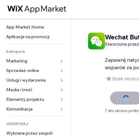
App Market Home
Wechat Bu
Aplikacje na promocji
Stworzone przez
Kategorie
Zapewnij naty
Marketing
wsparcie za p
Sprzedaż online
Reklamy
Brak recenz
Smartfon
Usługi i wydarzenia
Aplikacje do sklepów
Analityka
Wysyłka i dostawa
Media i treść
Hotele
Social media
Przyciski sprzedaży
Wydarzenia
Elementy projektu
Galeria
SEO
Zajęcia on-line
Restauracje
Muzyka
Mapy i nawigacja
Komunikacja 
7 dni okresu prób
Zaangażowanie
Druk na żądanie
Nieruchomości
Podkasty
Prywatność i bezpieczeństwo
Formularze
Listy witryn
Rachunkowość
ODKRYWAJ
Rezerwacje
Fotografia
Zegar
Blog
E-mail
Kupony i lojalność
Wybrane przez zespół
Film
Szablony stron
Ankiety