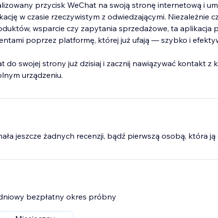
lizowany przycisk WeChat na swoją stronę internetową i um
cję w czasie rzeczywistym z odwiedzającymi. Niezależnie c
oduktów, wsparcie czy zapytania sprzedażowe, ta aplikacja 
entami poprzez platformę, której już ufają — szybko i efekty
do swojej strony już dzisiaj i zacznij nawiązywać kontakt z 
olnym urządzeniu.
mała jeszcze żadnych recenzji, bądź pierwszą osobą, która ją 
7-dniowy bezpłatny okres próbny