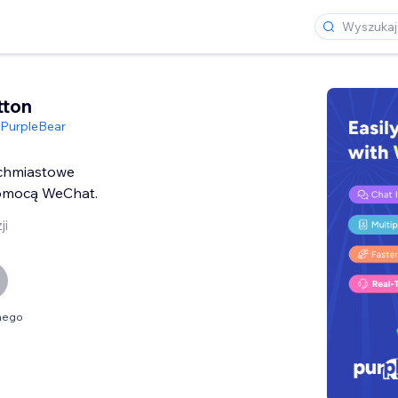
tton
PurpleBear
chmiastowe
omocą WeChat.
ji
nego