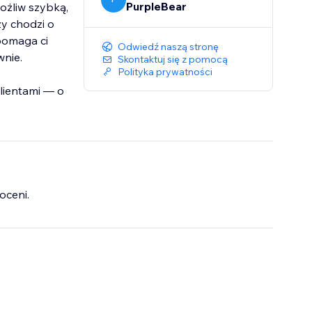
PurpleBear
ożliw szybką,
zy chodzi o
pomaga ci
Odwiedź naszą stronę
wnie.
Skontaktuj się z pomocą
Polityka prywatności
klientami — o
oceni.