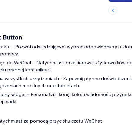
 Button
ntaktu – Pozwól odwiedzającym wybrać odpowiedniego człon
j pomocy.
ęp do WeChat – Natychmiast przekierowuj użytkowników do 
lu płynnej komunikacji.
 wszystkich urządzeniach - Zapewnij płynne doświadczeni
ądzeniach mobilnych oraz tabletach.
lny widget – Personalizuj ikonę, kolor i wiadomość przycisku
j marki
atychmiast za pomocą przycisku czatu WeChat