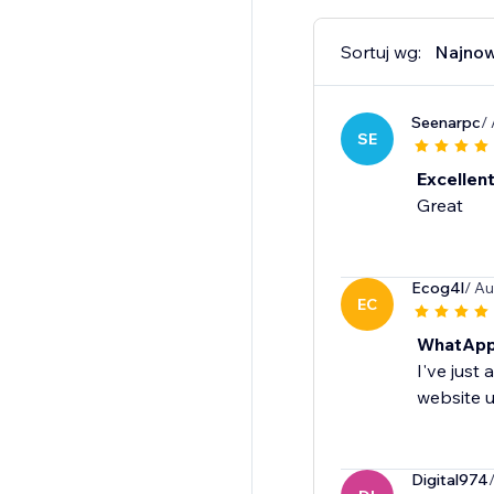
Sortuj wg:
Najno
Seenarpc
/
SE
Excellen
Great
Ecog4l
/ Au
EC
WhatApp
I've just
website u
Digital974