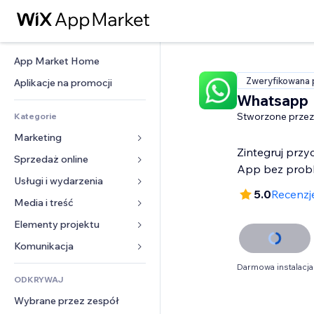
App Market Home
Zweryfikowana 
Aplikacje na promocji
Whatsapp
Stworzone przez
Kategorie
Marketing
Zintegruj przy
Sprzedaż online
Reklamy
App bez prob
Smartfon
Usługi i wydarzenia
Aplikacje do sklepów
5.0
Recenzj
Analityka
Wysyłka i dostawa
Media i treść
Hotele
Social media
Przyciski sprzedaży
Wydarzenia
Elementy projektu
Galeria
SEO
Zajęcia on-line
Restauracje
Muzyka
Mapy i nawigacja
Komunikacja 
Zaangażowanie
Druk na żądanie
Nieruchomości
Podkasty
Prywatność i bezpieczeństwo
Formularze
Darmowa instalacja
Listy witryn
Rachunkowość
ODKRYWAJ
Rezerwacje
Fotografia
Zegar
Blog
E-mail
Kupony i lojalność
Wybrane przez zespół
Film
Szablony stron
Ankiety