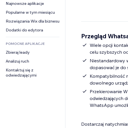
Konwersja
Rozwiązania dla 
Najnowsze aplikacje
PDF
Efekty obrazu
Czat
magazynowania
Udostępnianie plików
Popularne w tym miesiącu
Przyciski i menu
Komentarze
Dropshipping
Wiadomości
Banery i odznaki
Rozwiązania Wix dla biznesu
Telefon
Ceny i subskrypcja
Usługi związane z treścią
Kalkulatory
Społeczność
Dodatki do edytora
Crowdfunding
Przegląd Whats
Efekty tekstowe
Szukaj
Opinie i polecenia
Żywność i napoje
POMOCNE APLIKACJE
Pogoda
Wiele opcji konta
CRM
celu szybszych o
Zbieraj leady
Wykresy i tabele
Niestandardowy wi
Analizuj ruch
dopasować je do 
Kontaktuj się z 
odwiedzającymi
Kompatybilność m
dowolnego urządz
Przekierowanie W
odwiedzających do
WhatsApp umożliw
Dostarczaj natychmi