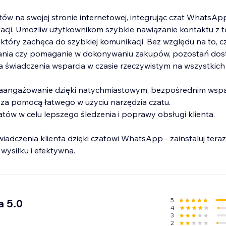
ów na swojej stronie internetowej, integrując czat WhatsAp
acji. Umożliw użytkownikom szybkie nawiązanie kontaktu z
tóry zachęca do szybkiej komunikacji. Bez względu na to, c
ania czy pomaganie w dokonywaniu zakupów, pozostań dost
 świadczenia wsparcia w czasie rzeczywistym na wszystkich
 zaangażowanie dzięki natychmiastowym, bezpośrednim wspa
 za pomocą łatwego w użyciu narzędzia czatu.
zatów w celu lepszego śledzenia i poprawy obsługi klienta.
adczenia klienta dzięki czatowi WhatsApp - zainstaluj teraz
wysiłku i efektywna.
5
a 5.0
4
3
2