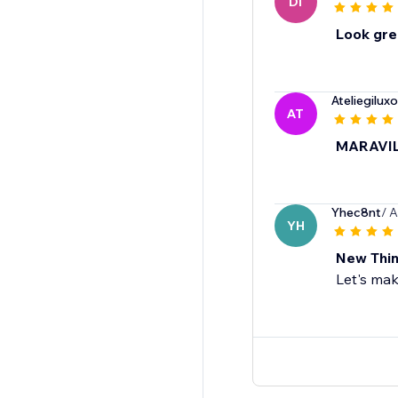
DI
Look gre
Ateliegiluxo
AT
MARAVIL
Yhec8nt
/ 
YH
New Thin
Let's mak