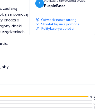
Aplikacja stworzona przez
P
PurpleBear
p, zaufaną
 tobą za pomocą
zy chodzi o
Odwiedź naszą stronę
Skontaktuj się z pomocą
ępny dzięki
Polityka prywatności
 urządzeniach.
rciu.
, aby
612
5
0
1