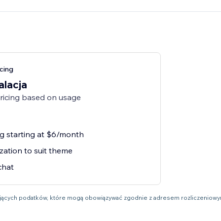
cing
alacja
pricing based on usage
ng starting at $6/month
zation to suit theme
chat
ujących podatków, które mogą obowiązywać zgodnie z adresem rozliczeniow