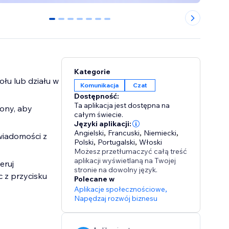
0
1
2
3
4
5
6
Kategorie
łu lub działu w
Komunikacja
Czat
Dostępność:
Ta aplikacja jest dostępna na
kony, aby
całym świecie.
Języki aplikacji:
Angielski
,
Francuski
,
Niemiecki
,
wiadomości z
Polski
,
Portugalski
,
Włoski
Możesz przetłumaczyć całą treść
aplikacji wyświetlaną na Twojej
eruj
stronie na dowolny język.
 z przycisku
Polecane w
Aplikacje społecznościowe
,
Napędzaj rozwój biznesu