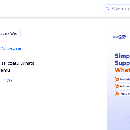
przez Wix
PurpleBear
cisk czatu Whats
lemu.
e: 620