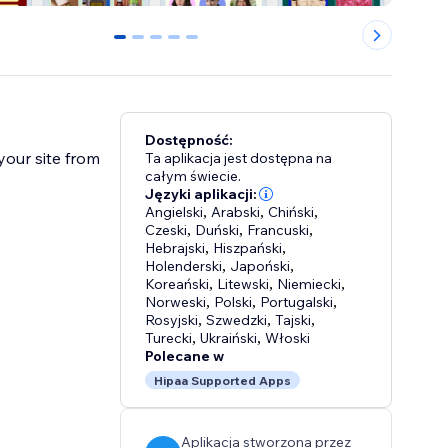
0
1
2
3
4
Dostępność:
your site from
Ta aplikacja jest dostępna na
całym świecie.
Języki aplikacji:
Angielski
,
Arabski
,
Chiński
,
Czeski
,
Duński
,
Francuski
,
Hebrajski
,
Hiszpański
,
Holenderski
,
Japoński
,
Koreański
,
Litewski
,
Niemiecki
,
Norweski
,
Polski
,
Portugalski
,
Rosyjski
,
Szwedzki
,
Tajski
,
Turecki
,
Ukraiński
,
Włoski
Polecane w
Hipaa Supported Apps
Aplikacja stworzona przez