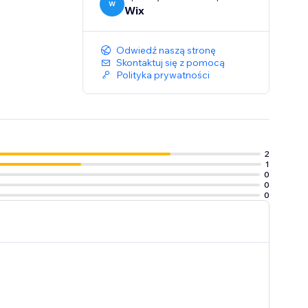
W
Wix
Odwiedź naszą stronę
Skontaktuj się z pomocą
Polityka prywatności
2
1
0
0
0