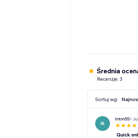
Średnia ocen
Recenzje: 3
Sortuj wg:
Najno
Iritm55
/ Ju
IR
Quick on