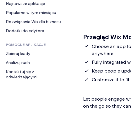
Konwersja
Rozwiązania dla 
Najnowsze aplikacje
PDF
Efekty obrazu
Czat
magazynowania
Udostępnianie plików
Popularne w tym miesiącu
Przyciski i menu
Komentarze
Dropshipping
Wiadomości
Banery i odznaki
Rozwiązania Wix dla biznesu
Telefon
Ceny i subskrypcja
Usługi związane z treścią
Kalkulatory
Społeczność
Dodatki do edytora
Crowdfunding
Przegląd Wix Mo
Efekty tekstowe
Szukaj
Opinie i polecenia
Żywność i napoje
POMOCNE APLIKACJE
Pogoda
Choose an app for
CRM
anywhere
Zbieraj leady
Wykresy i tabele
Fully integrated w
Analizuj ruch
Keep people updat
Kontaktuj się z 
odwiedzającymi
Customize it to fi
Let people engage wi
on the go so they can