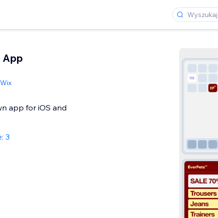
e App
Wix
wn app for iOS and
: 3