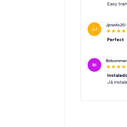
Easy tran
Jjminfo20
/
JJ
Perfect
Bitkommer
BI
Instalad
Já insta