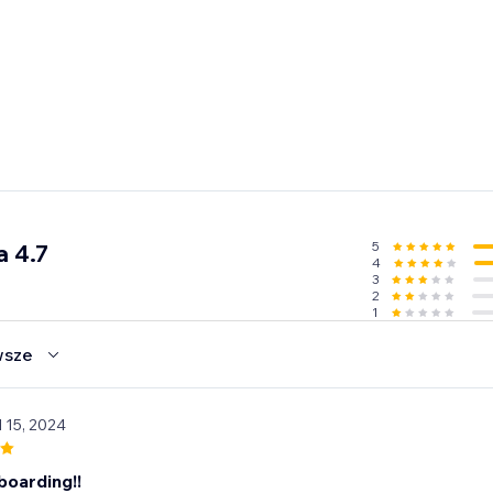
5
a 4.7
4
3
2
1
wsze
l 15, 2024
boarding!!