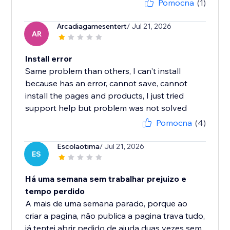
Pomocna
(1)
Arcadiagamesentert
/ Jul 21, 2026
AR
Install error
Same problem than others, I can't install
because has an error, cannot save, cannot
install the pages and products, I just tried
support help but problem was not solved
Pomocna
(4)
Escolaotima
/ Jul 21, 2026
ES
Há uma semana sem trabalhar prejuizo e
tempo perdido
A mais de uma semana parado, porque ao
criar a pagina, não publica a pagina trava tudo,
já tentei abrir pedido de ajuda duas vezes sem