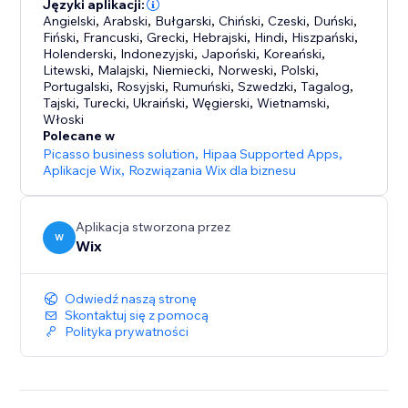
zapasami i realizacją zamówień za Ciebie
Języki aplikacji:
Angielski
,
Arabski
,
Bułgarski
,
Chiński
,
Czeski
,
Duński
,
Fiński
,
Francuski
,
Grecki
,
Hebrajski
,
Hindi
,
Hiszpański
,
- Sprzedawaj w dowolnym miejscu: konwertuj ceny na
Holenderski
,
Indonezyjski
,
Japoński
,
Koreański
,
dowolną walutę, korzystaj z globalnych dostawców
Litewski
,
Malajski
,
Niemiecki
,
Norweski
,
Polski
,
Portugalski
,
Rosyjski
,
Rumuński
,
Szwedzki
,
Tagalog
,
usług dostawy ze stawkami zależnymi od lokalizacji
Tajski
,
Turecki
,
Ukraiński
,
Węgierski
,
Wietnamski
,
geograficznej i automatycznie obliczaj podatek
Włoski
Polecane w
- Rozwijaj biznes dzięki sprzedaży wielokanałowej:
Picasso business solution
,
Hipaa Supported Apps
,
Aplikacje Wix
,
Rozwiązania Wix dla biznesu
sprzedawaj w swoim sklepie online, osobiście lub w
kanałach takich jak eBay i Amazon – jednocześnie
zarządzając zapasami z jednego miejsca
Aplikacja stworzona przez
W
Wix
- Kontaktuj się z klientami: wysyłaj automatyczne e-
maile o porzuconych koszykach, oferuj kupony i
Odwiedź naszą stronę
automatyczne zniżki, twórz programy lojalnościowe i
Skontaktuj się z pomocą
nie tylko
Polityka prywatności