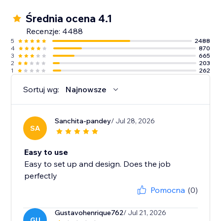
Średnia ocena 4.1
Recenzje: 4488
5
2488
4
870
3
665
2
203
1
262
Sortuj wg:
Najnowsze
Sanchita-pandey
/ Jul 28, 2026
SA
Easy to use
Easy to set up and design. Does the job
perfectly
Pomocna
(0)
Gustavohenrique762
/ Jul 21, 2026
GU