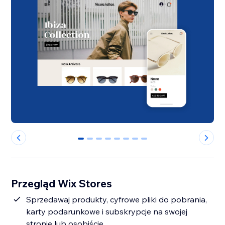
0
1
2
3
4
5
6
7
Przegląd Wix Stores
Sprzedawaj produkty, cyfrowe pliki do pobrania,
karty podarunkowe i subskrypcje na swojej
stronie lub osobiście