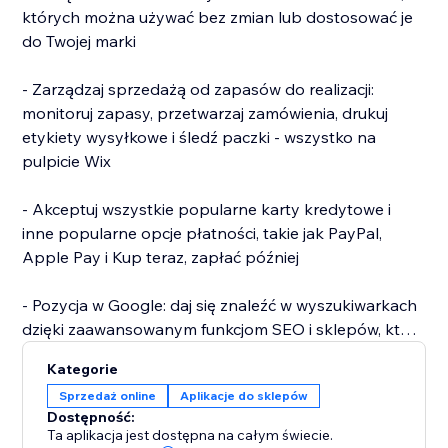
których można używać bez zmian lub dostosować je
do Twojej marki
- Zarządzaj sprzedażą od zapasów do realizacji:
monitoruj zapasy, przetwarzaj zamówienia, drukuj
etykiety wysyłkowe i śledź paczki - wszystko na
pulpicie Wix
- Akceptuj wszystkie popularne karty kredytowe i
inne popularne opcje płatności, takie jak PayPal,
Apple Pay i Kup teraz, zapłać później
- Pozycja w Google: daj się znaleźć w wyszukiwarkach
dzięki zaawansowanym funkcjom SEO i sklepów, które
są dostosowane do SEO stron eCommerce
Kategorie
Sprzedaż online
Aplikacje do sklepów
- Zacznij sprzedawać za pomocą dropshippingu:
Dostępność:
sprzedawaj produkty od dostawców, którzy zajmą się
Ta aplikacja jest dostępna na całym świecie.