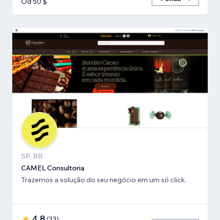
Od 50 $
SP, BR
CAMEL Consultoria
Trazemos a solução do seu negócio em um só click.
4,8
(
33
)