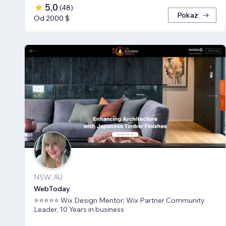
5,0
(
48
)
Pokaż
Od 2000 $
NSW, AU
WebToday
⭐⭐⭐⭐⭐ Wix Design Mentor; Wix Partner Community
Leader, 10 Years in business