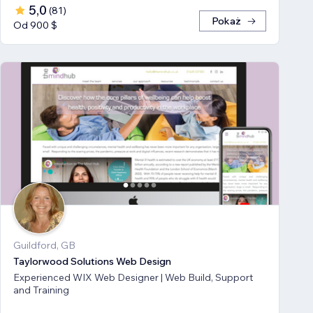
5,0
(
81
)
Pokaż
Od 900 $
Guildford, GB
Taylorwood Solutions Web Design
Experienced WIX Web Designer | Web Build, Support
and Training