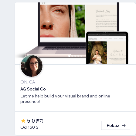
ON, CA
AG Social Co
Let me help build your visual brand and online
presence!
5,0
(
57
)
Pokaż
Od 150 $