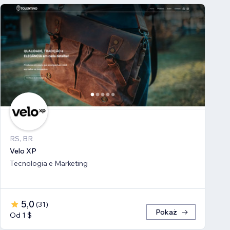
RS, BR
Velo XP
Tecnologia e Marketing
5,0
(
31
)
Pokaż
Od 1 $