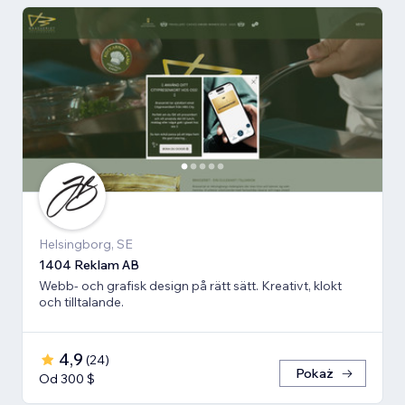
Helsingborg, SE
1404 Reklam AB
Webb- och grafisk design på rätt sätt. Kreativt, klokt
och tilltalande.
4,9
(
24
)
Pokaż
Od 300 $