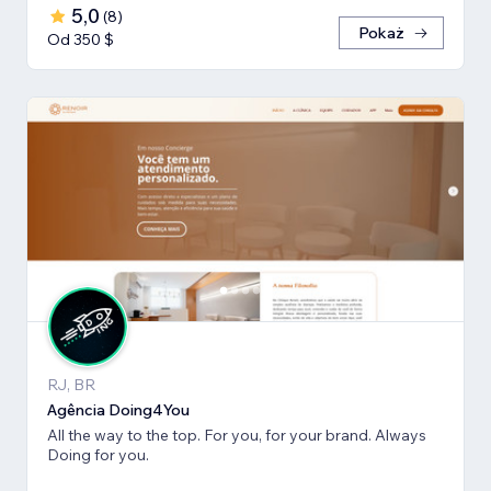
5,0
(
8
)
Pokaż
Od 350 $
RJ, BR
Agência Doing4You
All the way to the top. For you, for your brand. Always
Doing for you.