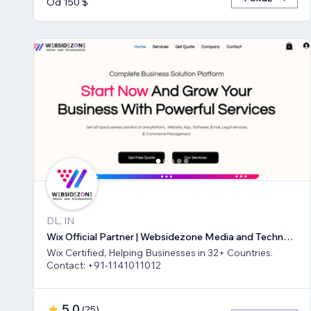
Od 150 $
DL, IN
Wix Official Partner | Websidezone Media and Technologies Pvt Ltd
Wix Certified, Helping Businesses in 32+ Countries.
Contact: +91-1141011012
5,0
(
25
)