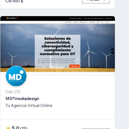
Od 450 $
Cali, CO
MD°mediadesign
Tu Agencia Virtual Online
5,0
(
25
)