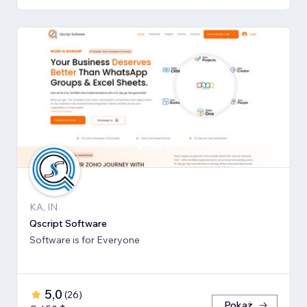
KA, IN
Qscript Software
Software is for Everyone
5,0
(
26
)
Pokaż