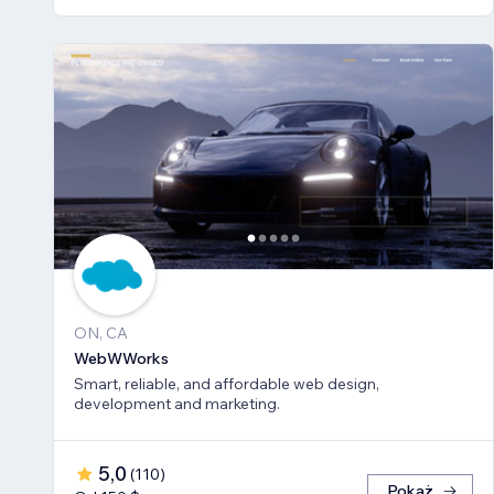
ON, CA
WebWWorks
Smart, reliable, and affordable web design,
development and marketing.
5,0
(
110
)
Pokaż