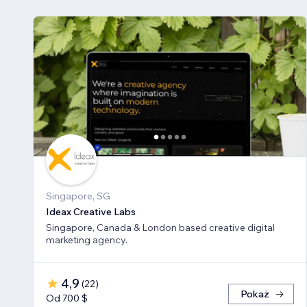
Singapore, SG
Ideax Creative Labs
Singapore, Canada & London based creative digital
marketing agency.
4,9
(
22
)
Pokaż
Od 700 $