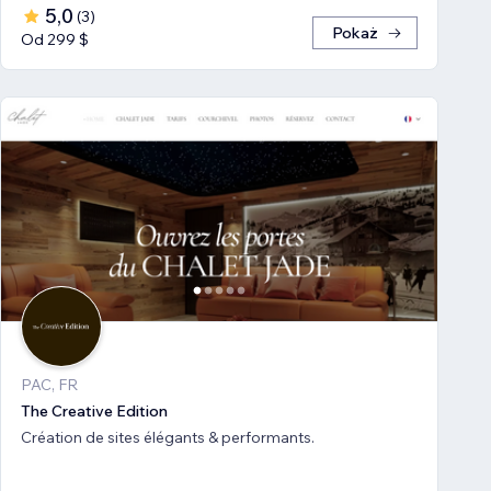
5,0
(
3
)
Pokaż
Od 299 $
PAC, FR
The Creative Edition
Création de sites élégants & performants.