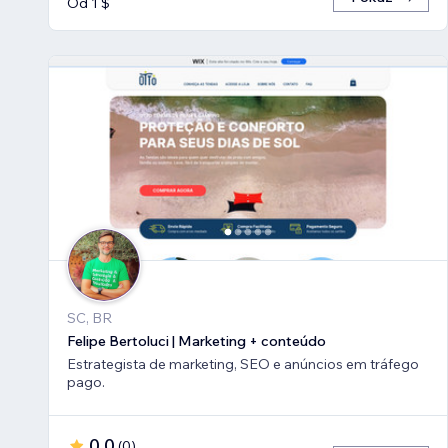
Od 1 $
SC, BR
Felipe Bertoluci | Marketing + conteúdo
Estrategista de marketing, SEO e anúncios em tráfego
pago.
0,0
(
0
)