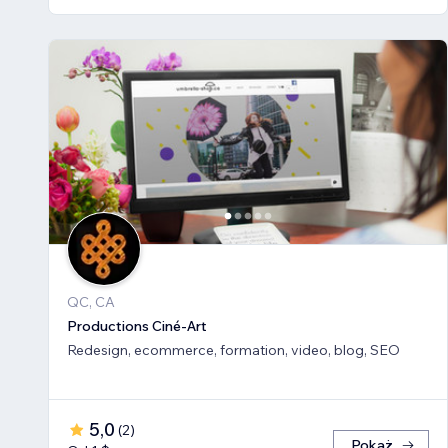
QC, CA
Productions Ciné-Art
Redesign, ecommerce, formation, video, blog, SEO
5,0
(
2
)
Pokaż