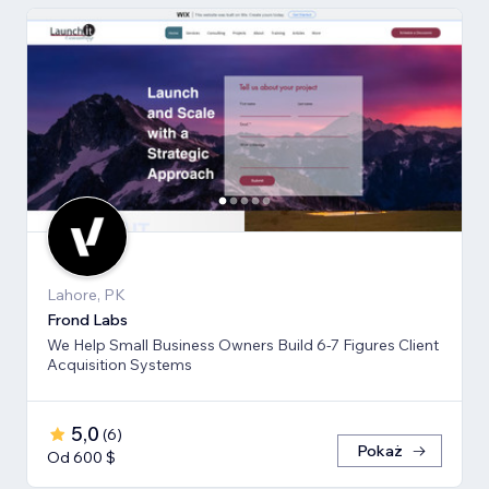
Lahore, PK
Frond Labs
We Help Small Business Owners Build 6-7 Figures Client
Acquisition Systems
5,0
(
6
)
Pokaż
Od 600 $