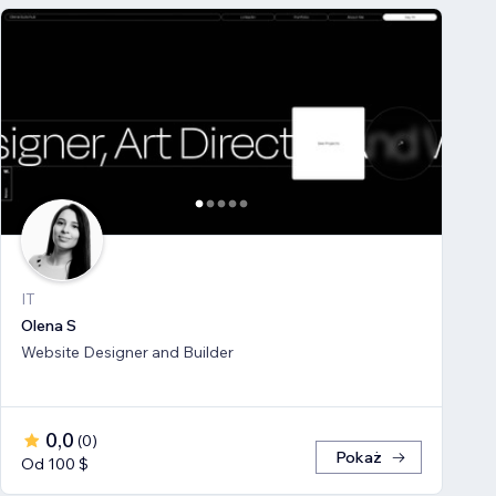
IT
Olena S
Website Designer and Builder
0,0
(
0
)
Pokaż
Od 100 $