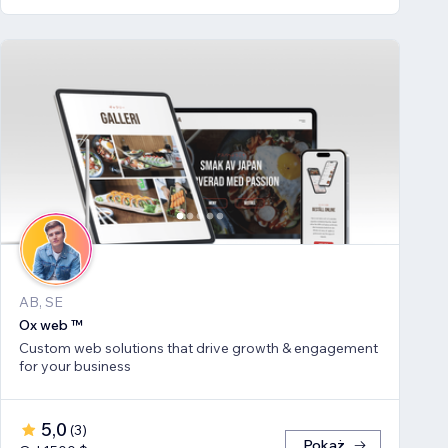
AB, SE
Ox web ™
Custom web solutions that drive growth & engagement
for your business
5,0
(
3
)
Pokaż