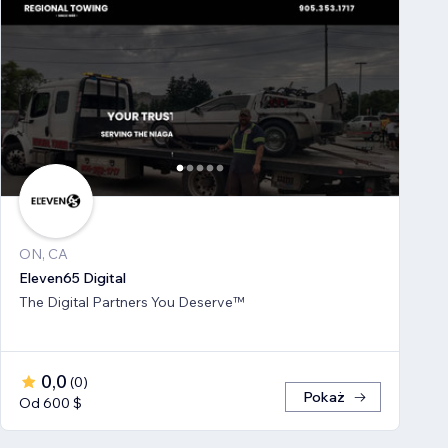
ON, CA
Eleven65 Digital
The Digital Partners You Deserve™
0,0
(
0
)
Pokaż
Od 600 $