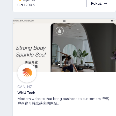
Pokaż
Od 1200 $
CAN, NZ
WNJ Tech
Modern website that bring business to customers. 帮客
户创建可持续获客的网站。