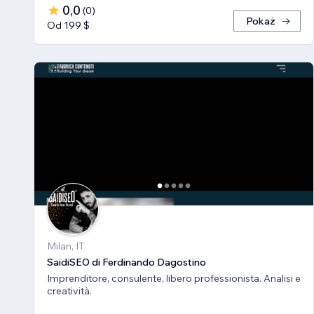
0,0
(
0
)
Pokaż
Od 199 $
Milan, IT
SaidiSEO di Ferdinando Dagostino
Imprenditore, consulente, libero professionista. Analisi e
creatività.