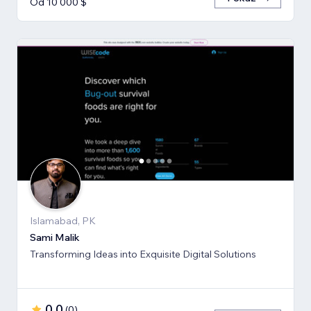
Od 10 000 $
Islamabad, PK
Sami Malik
Transforming Ideas into Exquisite Digital Solutions
0,0
(
0
)