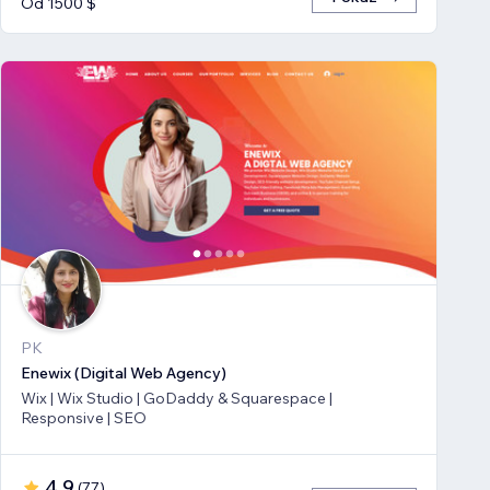
Od 1500 $
PK
Enewix (Digital Web Agency)
Wix | Wix Studio | GoDaddy & Squarespace |
Responsive | SEO
4,9
(
77
)