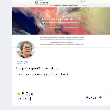
QC, CA
brigitte.dijon@hotmail.ca
La simplicité est le mot d'ordre :)
5,0
(
3
)
Pokaż
Od 360 $