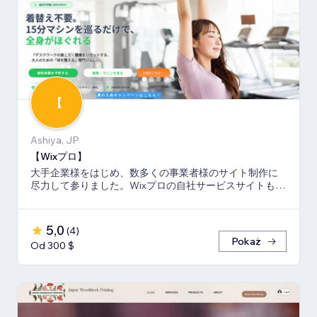
【
Ashiya, JP
【Wixプロ】
大手企業様をはじめ、数多くの事業者様のサイト制作に
尽力して参りました。Wixプロの自社サービスサイトも多
数キーワードでSEO1位を獲得。
5,0
(
4
)
Pokaż
Od 300 $