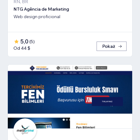
RN, BR
NTG Agência de Marketing
Web design proficional
5,0
(
5
)
Pokaż
Od 44 $