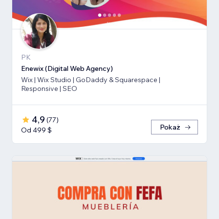
PK
Enewix (Digital Web Agency)
Wix | Wix Studio | GoDaddy & Squarespace |
Responsive | SEO
4,9
(
77
)
Pokaż
Od 499 $