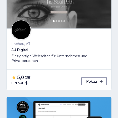
Lochau, AT
AJ Digital
Einzigartige Webseiten für Unternehmen und
Privatpersonen
5,0
(
38
)
Pokaż
Od 590 $