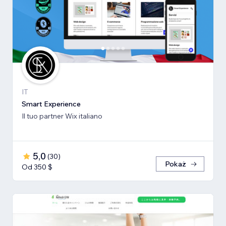
IT
Smart Experience
Il tuo partner Wix italiano
5,0
(
30
)
Pokaż
Od 350 $