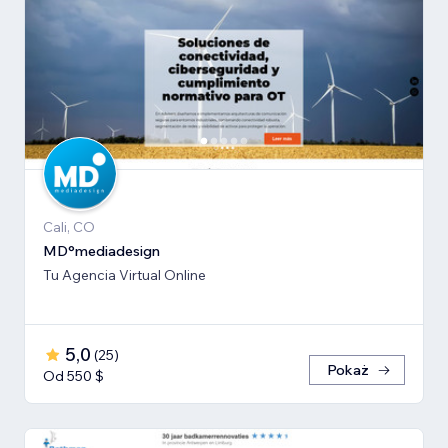
Cali, CO
MD°mediadesign
Tu Agencia Virtual Online
5,0
(
25
)
Pokaż
Od 550 $