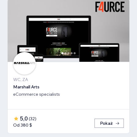
WC, ZA
Marshall Arts
eCommerce specialists
5,0
(
32
)
Pokaż
Od 380 $