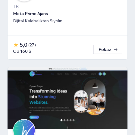
TR
Meta Prime Ajans
Dijital Kalabalıktan Sıyrılın
5,0
(
27
)
Pokaż
Od 160 $