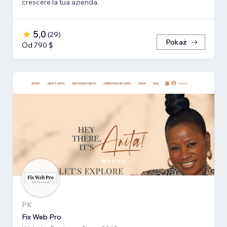
crescere la tua azienda.
5,0
(
29
)
Pokaż
Od 790 $
PK
Fix Web Pro