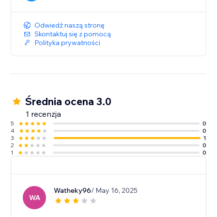
Odwiedź naszą stronę
Skontaktuj się z pomocą
Polityka prywatności
Średnia ocena 3.0
1 recenzja
5
0
4
0
3
1
2
0
1
0
Watheky96
/ May 16, 2025
WA