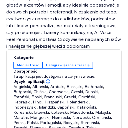
głosów, akcentów i emocji, aby idealnie dopasować je
do swoich potrzeb i preferencji. Niezależnie od tego,
czy tworzysz narracje do audiobooków, podcastów
lub filmów, personalizujesz materiały e-learningowe,
czy przełamujesz bariery komunikacyjne, AI Voice:
Feel Personal umożliwia Ci ożywienie napisanych słów
i nawiązanie głębszej więzi z odbiorcami.
Kategorie
Media i treść
Usługi związane z treścią
Dostępność:
Ta aplikacja jest dostępna na całym świecie.
Języki aplikacji:
Angielski
,
Albański
,
Arabski
,
Baskijski
,
Białoruski
,
Bułgarski
,
Chiński
,
Chorwacki
,
Czeski
,
Duński
,
Estoński
,
Fiński
,
Francuski
,
Grecki
,
Gruziński
,
Hebrajski
,
Hindi
,
Hiszpański
,
Holenderski
,
Indonezyjski
,
Islandzki
,
Japoński
,
Kataloński
,
Koreański
,
Litewski
,
Łotewski
,
Macedoński
,
Malajski
,
Marathi
,
Mongolski
,
Niemiecki
,
Norweski
,
Ormiański
,
Perski
,
Polski
,
Portugalski
,
Rosyjski
,
Rumuński
,
Serbski
,
Słowacki
,
Szwedzki
,
Tagalog
,
Tajski
,