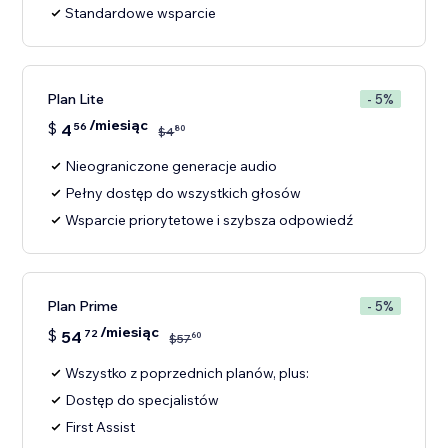
Standardowe wsparcie
Plan Lite
- 5%
/miesiąc
$
4
56
80
$
4
Nieograniczone generacje audio
Pełny dostęp do wszystkich głosów
Wsparcie priorytetowe i szybsza odpowiedź
Plan Prime
- 5%
/miesiąc
$
54
72
60
$
57
Wszystko z poprzednich planów, plus:
Dostęp do specjalistów
First Assist