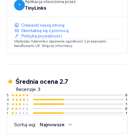
Aplikacja stworzona przez
T
TinyLinks
Odwiedź naszą stronę
Skontaktuj się z pomocą
Polityka prywatności
Vladyslav Tytarenko zapewnia zgodność z przepisami
handlowymi UE. Więcej informacji
Średnia ocena 2.7
Recenzje: 3
5
0
4
1
3
1
2
0
1
1
Sortuj wg:
Najnowsze