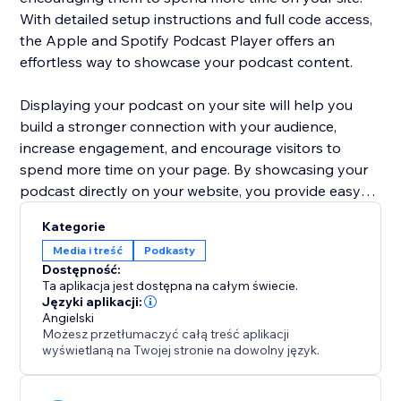
With detailed setup instructions and full code access,
the Apple and Spotify Podcast Player offers an
effortless way to showcase your podcast content.
Displaying your podcast on your site will help you
build a stronger connection with your audience,
increase engagement, and encourage visitors to
spend more time on your page. By showcasing your
podcast directly on your website, you provide easy
access to your content, making it more likely that
Kategorie
listeners will return for new episodes, share with
Media i treść
Podkasty
others, and engage with your business more deeply.
Dostępność:
Ta aplikacja jest dostępna na całym świecie.
Języki aplikacji:
Angielski
Możesz przetłumaczyć całą treść aplikacji
wyświetlaną na Twojej stronie na dowolny język.