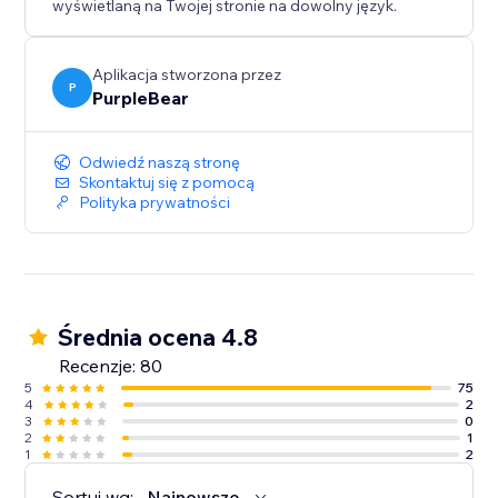
będzie wyjątkowa — z dźwiękiem idealnie pasującym
wyświetlaną na Twojej stronie na dowolny język.
do Twojej marki.
Aplikacja stworzona przez
P
PurpleBear
Odwiedź naszą stronę
Skontaktuj się z pomocą
Polityka prywatności
Średnia ocena 4.8
Recenzje: 80
5
75
4
2
3
0
2
1
1
2
Sortuj wg:
Najnowsze