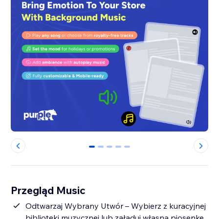
0
1
2
3
4
Przegląd Music
Odtwarzaj Wybrany Utwór – Wybierz z kuracyjnej
biblioteki muzycznej lub załaduj własną piosenkę