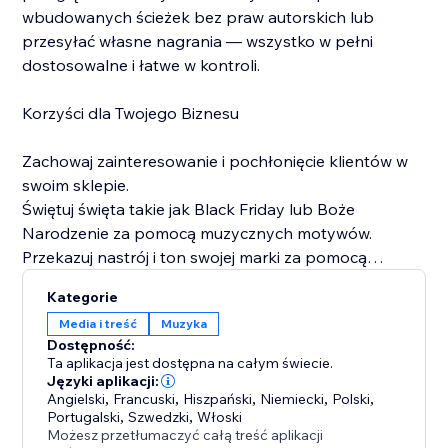
wbudowanych ścieżek bez praw autorskich lub
przesyłać własne nagrania — wszystko w pełni
dostosowalne i łatwe w kontroli.
Korzyści dla Twojego Biznesu
Zachowaj zainteresowanie i pochłonięcie klientów w
swoim sklepie.
Świętuj święta takie jak Black Friday lub Boże
Narodzenie za pomocą muzycznych motywów.
Przekazuj nastrój i ton swojej marki za pomocą
spersonalizowanego dźwięku.
Kategorie
Muzyka pomaga budować emocjonalne połączenie i
Media i treść
Muzyka
zachęca do zakupów.
Dostępność:
Ta aplikacja jest dostępna na całym świecie.
Zainstaluj aplikację Muzyka w tle już dziś, aby
Języki aplikacji:
Angielski
,
Francuski
,
Hiszpański
,
Niemiecki
,
Polski
,
przekształcić swój sklep internetowy w angażujące,
Portugalski
,
Szwedzki
,
Włoski
niezapomniane doświadczenie, gdzie każda wizyta
Możesz przetłumaczyć całą treść aplikacji