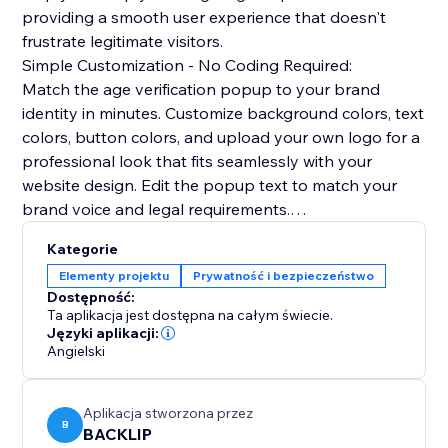
providing a smooth user experience that doesn't
frustrate legitimate visitors.
Simple Customization - No Coding Required:
Match the age verification popup to your brand
identity in minutes. Customize background colors, text
colors, button colors, and upload your own logo for a
professional look that fits seamlessly with your
website design. Edit the popup text to match your
brand voice and legal requirements.
Mobile & Desktop Ready:
Kategorie
The age gate popup works flawlessly on all devices -
Elementy projektu
Prywatność i bezpieczeństwo
desktop computers, tablets, and mobile phones. Your
Dostępność:
visitors get a consistent, professional age verification
Ta aplikacja jest dostępna na całym świecie.
experience regardless of how they access your
Języki aplikacji:
Angielski
website.
Aplikacja stworzona przez
B
BACKLIP