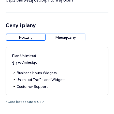
bądź pierwszą osobą, która ją oceni.
Ceny i plany
Roczny
Miesięczny
Plan Unlimited
/miesiąc
$
1
99
Business Hours Widgets
Unlimited Traffic and Widgets
Customer Support
* Cena jest podana w USD.