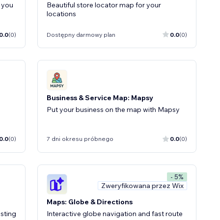
d you
Beautiful store locator map for your
locations
0.0
(0)
Dostępny darmowy plan
0.0
(0)
Business & Service Map: Mapsy
d
Put your business on the map with Mapsy
0.0
(0)
7 dni okresu próbnego
0.0
(0)
- 5%
Zweryfikowana przez Wix
Maps: Globe & Directions
isting
Interactive globe navigation and fast route