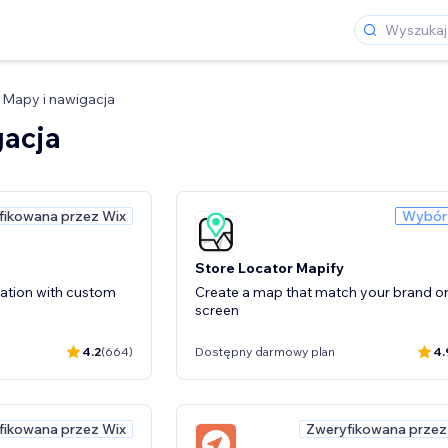
Mapy i nawigacja
gacja
fikowana przez Wix
Wybór
Store Locator Mapify
ation with custom
Create a map that match your brand o
screen
4.2
(664)
Dostępny darmowy plan
4.
fikowana przez Wix
Zweryfikowana przez