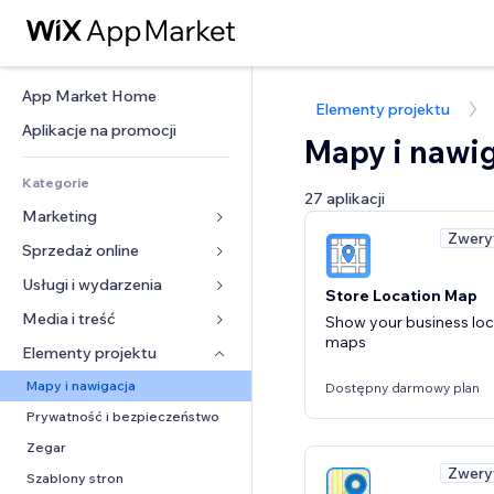
App Market Home
Elementy projektu
Aplikacje na promocji
Mapy i nawi
Kategorie
27 aplikacji
Marketing
Zwery
Sprzedaż online
Reklamy
Smartfon
Usługi i wydarzenia
Aplikacje do sklepów
Store Location Map
Analityka
Wysyłka i dostawa
Media i treść
Hotele
Show your business loc
maps
Social media
Przyciski sprzedaży
Wydarzenia
Elementy projektu
Galeria
SEO
Zajęcia on-line
Restauracje
Muzyka
Mapy i nawigacja
Dostępny darmowy plan
Zaangażowanie
Druk na żądanie
Nieruchomości
Podkasty
Prywatność i bezpieczeństwo
Listy witryn
Rachunkowość
Rezerwacje
Fotografia
Zegar
E-mail
Kupony i lojalność
Zwery
Film
Szablony stron