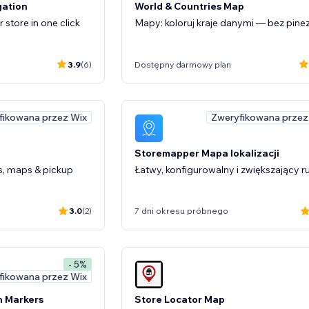
gation
World & Countries Map
 store in one click
Mapy: koloruj kraje danymi — bez pine
3.9
(6)
Dostępny darmowy plan
fikowana przez Wix
Zweryfikowana przez
Storemapper Mapa lokalizacji
s, maps & pickup
Łatwy, konfigurowalny i zwiększający r
3.0
(2)
7 dni okresu próbnego
- 5%
fikowana przez Wix
h Markers
Store Locator Map