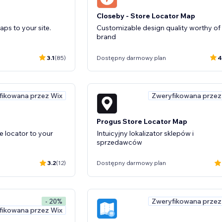
Closeby - Store Locator Map
aps to your site.
Customizable design quality worthy of
brand
3.1
(85)
Dostępny darmowy plan
4
fikowana przez Wix
Zweryfikowana przez
Progus Store Locator Map
e locator to your
Intuicyjny lokalizator sklepów i
sprzedawców
3.2
(12)
Dostępny darmowy plan
Zweryfikowana przez
- 20%
fikowana przez Wix