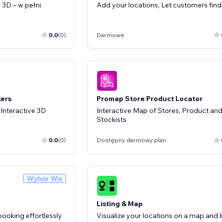
w 3D – w pełni
Add your locations, Let customers fin
0.0
(0)
Darmowe
kers
Promap Store Product Locator
Interactive 3D
Interactive Map of Stores, Product an
Stockists
0.0
(0)
Dostępny darmowy plan
Wybór Wix
Listing & Map
ooking effortlessly
Visualize your locations on a map and l