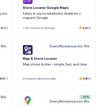
Store Locator Google Maps
 your
Łatwy w użyciu lokalizator dealerów z
mapami Google.
.3
(20)
7 dni okresu próbnego
4.6
(9)
 Wix
Zweryfikowana przez Wix
Map & Store Locator
Map stores & sites - simple, fast, and clear
5.0
(7)
Dostępny darmowy plan
3.8
(6)
 Wix
- 50%
Zweryfikowana przez Wix