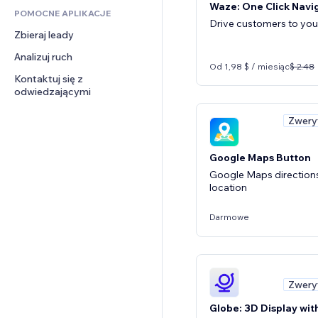
Waze: One Click Navi
POMOCNE APLIKACJE
CRM
Drive customers to your
Zbieraj leady
Analizuj ruch
Od 1,98 $ / miesiąc
$ 2.48
Kontaktuj się z 
odwiedzającymi
Zwery
Google Maps Button
Google Maps direction
location
Darmowe
Zwery
Globe: 3D Display wit