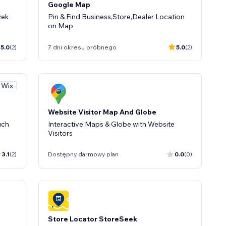
Google Map
zek
Pin & Find Business,Store,Dealer Location
on Map
5.0
(2)
7 dni okresu próbnego
5.0
(2)
 Wix
Website Visitor Map And Globe
uch
Interactive Maps & Globe with Website
Visitors
3.1
(2)
Dostępny darmowy plan
0.0
(0)
Store Locator StoreSeek