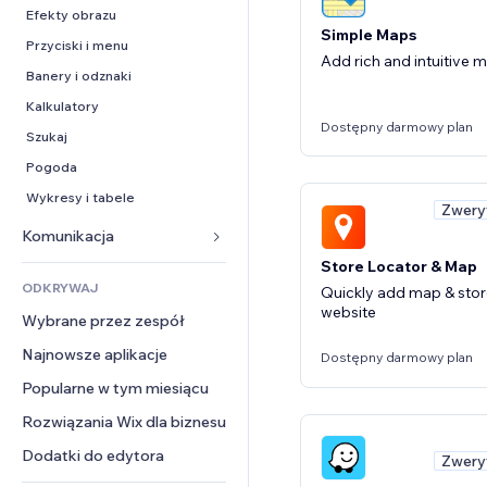
Konwersja
Rozwiązania dla 
PDF
Efekty obrazu
magazynowania
Simple Maps
Udostępnianie plików
Przyciski i menu
Dropshipping
Add rich and intuitive m
Wiadomości
Banery i odznaki
Ceny i subskrypcja
Usługi związane z treścią
Kalkulatory
Crowdfunding
Dostępny darmowy plan
Efekty tekstowe
Szukaj
Żywność i napoje
Pogoda
Wykresy i tabele
Zwery
Komunikacja 
Store Locator & Map
Formularze
ODKRYWAJ
Quickly add map & stor
Blog
website
Wybrane przez zespół
Ankiety
Najnowsze aplikacje
Dostępny darmowy plan
Czat
Popularne w tym miesiącu
Komentarze
Rozwiązania Wix dla biznesu
Telefon
Społeczność
Dodatki do edytora
Zwery
Opinie i polecenia