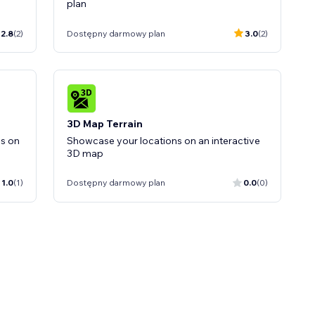
plan
2.8
(2)
Dostępny darmowy plan
3.0
(2)
3D Map Terrain
os on
Showcase your locations on an interactive
3D map
1.0
(1)
Dostępny darmowy plan
0.0
(0)