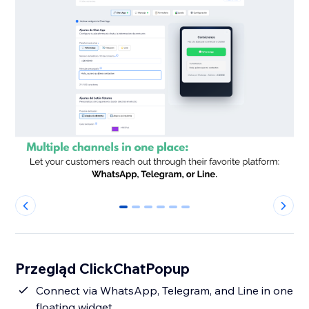
0
1
2
3
4
5
Przegląd ClickChatPopup
Connect via WhatsApp, Telegram, and Line in one
floating widget