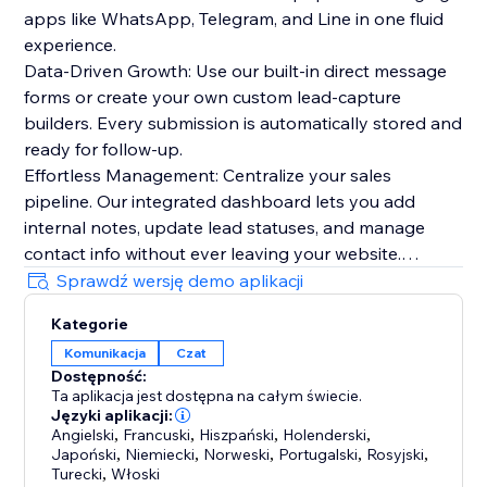
apps like WhatsApp, Telegram, and Line in one fluid
experience.
Data-Driven Growth: Use our built-in direct message
forms or create your own custom lead-capture
builders. Every submission is automatically stored and
ready for follow-up.
Effortless Management: Centralize your sales
pipeline. Our integrated dashboard lets you add
internal notes, update lead statuses, and manage
contact info without ever leaving your website.
Stunning Aesthetics: Choose from 25+ premium
Sprawdź wersję demo aplikacji
themes and multiple display layouts. Whether you
Kategorie
want a centered modal for high attention or a subtle
Komunikacja
Czat
footer navigation, we’ve got you covered.
Dostępność:
Ta aplikacja jest dostępna na całym świecie.
Everything you need to succeed:
Języki aplikacji:
Real-time Notifications: Get automatic email alerts the
Angielski
,
Francuski
,
Hiszpański
,
Holenderski
,
Japoński
,
Niemiecki
,
Norweski
,
Portugalski
,
Rosyjski
,
second a new lead comes in.
Turecki
,
Włoski