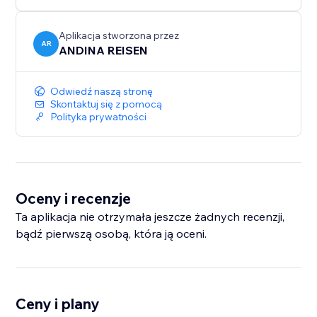
Global Ready: Native support for 10 languages,
including English, Spanish, Portuguese, German, and
Aplikacja stworzona przez
AR
ANDINA REISEN
Odwiedź naszą stronę
Skontaktuj się z pomocą
Polityka prywatności
Oceny i recenzje
Ta aplikacja nie otrzymała jeszcze żadnych recenzji,
bądź pierwszą osobą, która ją oceni.
Ceny i plany