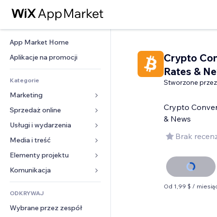
App Market Home
Crypto Con
Aplikacje na promocji
Rates & N
Kategorie
Stworzone przez
Marketing
Crypto Conver
Sprzedaż online
Reklamy
& News
Smartfon
Usługi i wydarzenia
Aplikacje do sklepów
Brak recenz
Analityka
Wysyłka i dostawa
Media i treść
Hotele
Social media
Przyciski sprzedaży
Wydarzenia
Elementy projektu
Galeria
SEO
Zajęcia on-line
Restauracje
Muzyka
Mapy i nawigacja
Komunikacja 
Zaangażowanie
Druk na żądanie
Nieruchomości
Podkasty
Prywatność i bezpieczeństwo
Formularze
Od 1,99 $ / miesią
Listy witryn
Rachunkowość
ODKRYWAJ
Rezerwacje
Fotografia
Zegar
Blog
E-mail
Kupony i lojalność
Wybrane przez zespół
Film
Szablony stron
Ankiety