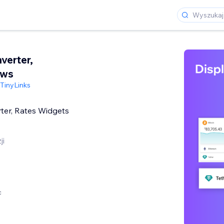
verter,
ews
TinyLinks
ter, Rates Widgets
ji
c