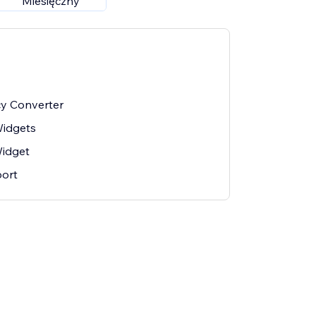
Miesięczny
y Converter
Widgets
idget
ort