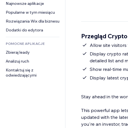
Konwersja
Rozwiązania dla 
Najnowsze aplikacje
PDF
Efekty obrazu
Czat
magazynowania
Udostępnianie plików
Popularne w tym miesiącu
Przyciski i menu
Komentarze
Dropshipping
Wiadomości
Banery i odznaki
Rozwiązania Wix dla biznesu
Telefon
Ceny i subskrypcja
Usługi związane z treścią
Kalkulatory
Społeczność
Dodatki do edytora
Crowdfunding
Przegląd Crypto
Efekty tekstowe
Szukaj
Opinie i polecenia
Żywność i napoje
POMOCNE APLIKACJE
Pogoda
Allow site visitor
CRM
Zbieraj leady
Wykresy i tabele
Display crypto rat
detailed list and 
Analizuj ruch
Show real-time mar
Kontaktuj się z 
odwiedzającymi
Display latest cr
Stay ahead in the wor
This powerful app lets
updated with the late
you're an investor, tr