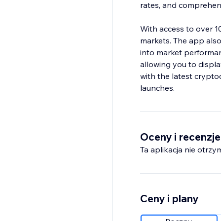
rates, and comprehens
With access to over 10
markets. The app also 
into market performan
allowing you to displ
with the latest crypto
launches.
Oceny i recenzje
Ta aplikacja nie otrzy
Ceny i plany