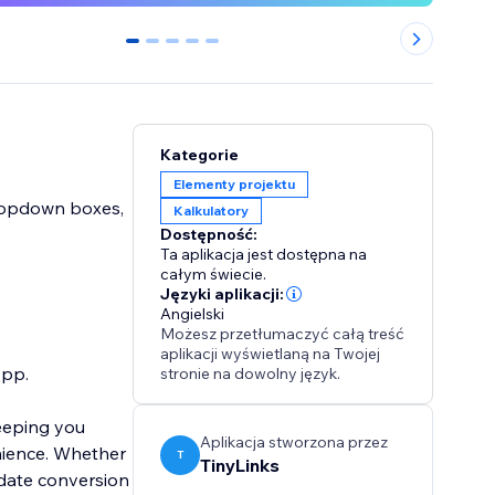
0
1
2
3
4
Kategorie
Elementy projektu
 dropdown boxes,
Kalkulatory
Dostępność:
Ta aplikacja jest dostępna na
całym świecie.
Języki aplikacji:
Angielski
Możesz przetłumaczyć całą treść
aplikacji wyświetlaną na Twojej
App.
stronie na dowolny język.
keeping you
Aplikacja stworzona przez
nience. Whether
T
TinyLinks
o-date conversion