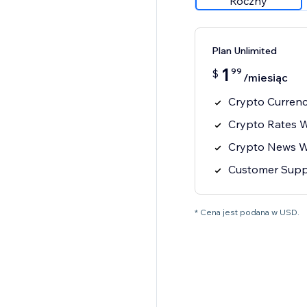
Roczny
Plan Unlimited
1
99
$
/miesiąc
Crypto Currenc
Crypto Rates 
Crypto News W
Customer Supp
* Cena jest podana w USD.