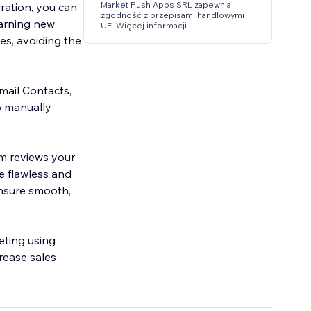
Market Push Apps SRL zapewnia
ration, you can
zgodność z przepisami handlowymi
earning new
UE. Więcej informacji
xes, avoiding the
ail Contacts,
o manually
m reviews your
e flawless and
ensure smooth,
eting using
rease sales