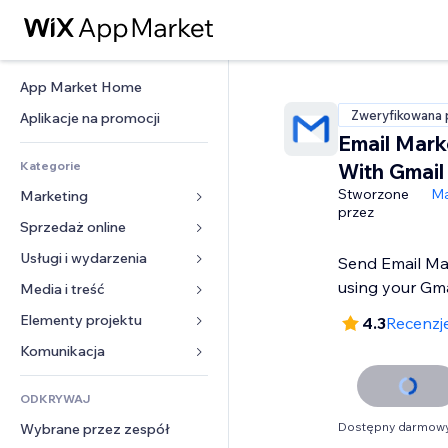
App Market Home
Zweryfikowana 
Aplikacje na promocji
Email Mark
Kategorie
With Gmail
Stworzone
Ma
Marketing
przez
Sprzedaż online
Reklamy
Smartfon
Usługi i wydarzenia
Aplikacje do sklepów
Send Email Ma
Analityka
Wysyłka i dostawa
using your Gma
Media i treść
Hotele
Social media
Przyciski sprzedaży
Wydarzenia
Elementy projektu
Galeria
4.3
Recenzje
SEO
Zajęcia on-line
Restauracje
Muzyka
Mapy i nawigacja
Komunikacja 
Zaangażowanie
Druk na żądanie
Nieruchomości
Podkasty
Prywatność i bezpieczeństwo
Formularze
Listy witryn
Rachunkowość
ODKRYWAJ
Rezerwacje
Fotografia
Zegar
Blog
E-mail
Kupony i lojalność
Dostępny darmowy
Wybrane przez zespół
Film
Szablony stron
Ankiety