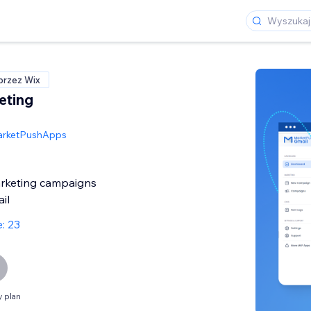
przez Wix
eting
rketPushApps
rketing campaigns
il
: 23
 plan