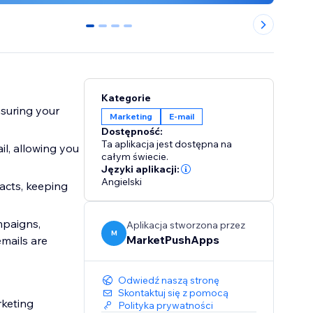
0
1
2
3
Kategorie
suring your
Marketing
E-mail
Dostępność:
Ta aplikacja jest dostępna na
l, allowing you
całym świecie.
Języki aplikacji:
Angielski
acts, keeping
mpaigns,
Aplikacja stworzona przez
M
MarketPushApps
mails are
Odwiedź naszą stronę
Skontaktuj się z pomocą
rketing
Polityka prywatności