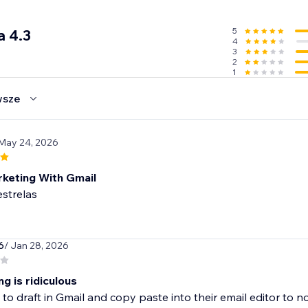
5
a 4.3
4
3
2
1
wsze
 May 24, 2026
rketing With Gmail
estrelas
6
/ Jan 28, 2026
g is ridiculous
to draft in Gmail and copy paste into their email editor to n