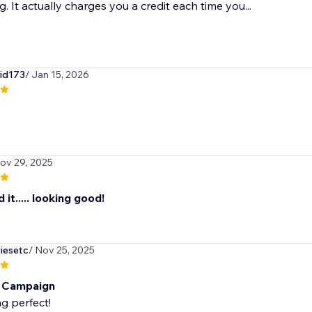
g. It actually charges you a credit each time you...
vid173
/ Jan 15, 2026
Nov 29, 2025
 it..... looking good!
iesetc
/ Nov 25, 2025
l Campaign
g perfect!