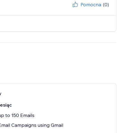
Pomocna
(0)
y
esiąc
p to 150 Emails
Email Campaigns using Gmail