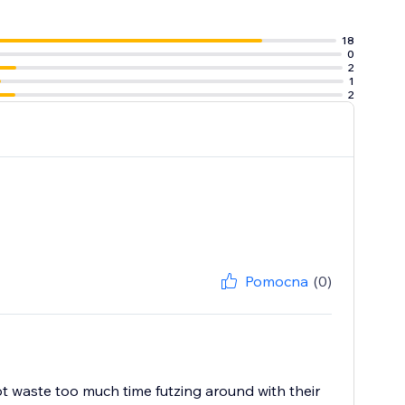
18
0
2
1
2
Pomocna
(0)
ot waste too much time futzing around with their