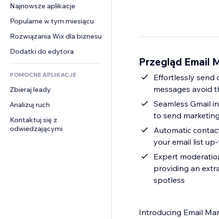
Konwersja
Rozwiązania dla 
Najnowsze aplikacje
PDF
Efekty obrazu
Czat
magazynowania
Udostępnianie plików
Popularne w tym miesiącu
Przyciski i menu
Komentarze
Dropshipping
Wiadomości
Banery i odznaki
Rozwiązania Wix dla biznesu
Telefon
Ceny i subskrypcja
Usługi związane z treścią
Kalkulatory
Społeczność
Dodatki do edytora
Crowdfunding
Przegląd Email 
Efekty tekstowe
Szukaj
Opinie i polecenia
Żywność i napoje
POMOCNE APLIKACJE
Pogoda
Effortlessly send
CRM
messages avoid th
Zbieraj leady
Wykresy i tabele
Seamless Gmail in
Analizuj ruch
to send marketing 
Kontaktuj się z 
odwiedzającymi
Automatic contact
your email list up
Expert moderatio
providing an extr
spotless
Introducing Email Mar