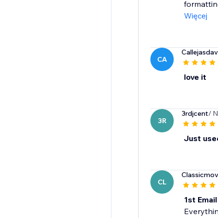
formattin
Więcej
Callejasda
CA
love it
3rdjcent
/ 
3R
Just used
Classicmov
CL
1st Emai
Everythin