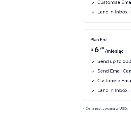
Customise Email
Land in Inbox,
Plan Pro
6
99
$
/miesiąc
Send up to 500
Send Email Cam
Customise Email
Land in Inbox,
* Cena jest podana w USD.