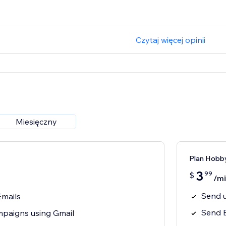
Czytaj więcej opinii
Miesięczny
Plan Hobb
3
99
$
/mi
Send u
Emails
Send 
paigns using Gmail