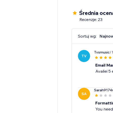
Średnia ocen
Recenzje: 23
Sortuj wg:
Najno
Tvsmusic
/
TV
Email Ma
Avaliei 5 
Sarah9174
SA
Formattin
You need 