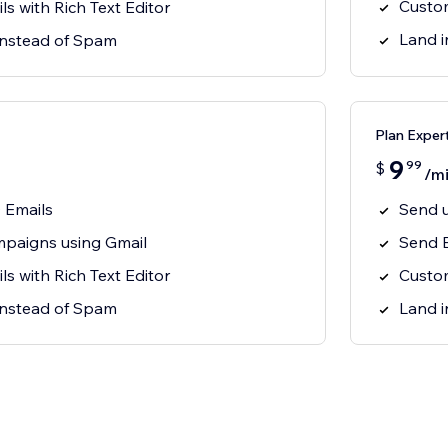
Custom
s with Rich Text Editor
Land i
 instead of Spam
Plan Exper
9
99
$
/m
 Emails
Send u
paigns using Gmail
Send 
s with Rich Text Editor
Custom
 instead of Spam
Land i